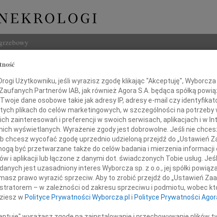
ogrzebowy
tność
Szukaj
ogi Użytkowniku, jeśli wyrazisz zgodę klikając "Akceptuję", Wyborcza sp
Imię i na
 Zaufanych Partnerów IAB, jak również Agora S.A. będąca spółką powi
Twoje dane osobowe takie jak adresy IP, adresy e-mail czy identyfikato
 tych plikach do celów marketingowych, w szczególności na potrzeby 
 zainteresowań i preferencji w swoich serwisach, aplikacjach i w Int
w nich wyświetlanych. Wyrażenie zgody jest dobrowolne. Jeśli nie chce
INNE NE
 lub chcesz wycofać zgodę uprzednio udzieloną przejdź do „Ustawień
Aleks
gą być przetwarzane także do celów badania i mierzenia informacji
Z wie
w i aplikacji lub łączone z danymi dot. świadczonych Tobie usług. Jeś
23.0
ztofowi Grudzińskiemu
nych jest uzasadniony interes Wyborcza sp. z o.o., jej spółki powiąza
Pani 
masz prawo wyrazić sprzeciw. Aby to zrobić przejdź do „Ustawień Z
Edwa
istratorem – w zależności od zakresu sprzeciwu i podmiotu, wobec któ
Z wie
dziesz w
Polityce Prywatności Wyborcza.pl
i
Polityce Prywatności Agor
azy głębokiego współczucia
Stani
z powodu śmierci
Z wie
ceptuję" wyrażasz zgodę na zainstalowanie i przechowywanie plików t