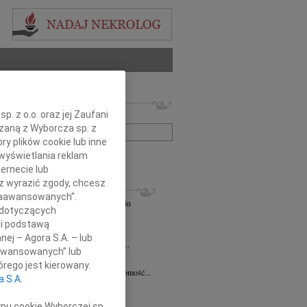
 nekrologów i wspomnień
. z o.o. oraz jej Zaufani
zwisko lub numer ogłoszenia:
ązaną z Wyborcza sp. z
ry plików cookie lub inne
wyświetlania reklam
+ szukanie zaawansowane
ernecie lub
sz wyrazić zgody, chcesz
KROLOGI
 Zaawansowanych”.
andra Szpaczyńska
29.07.2026
Szczecin
 dotyczących
lkim smutkiem i żalem przyjąłem...
li podstawą
7.2026
Szczecin
nej – Agora S.A. – lub
mec. Joannie Martyniuk-Plasze wyrazy...
aawansowanych” lub
rd Ciupak
08.07.2026
Szczecin
rego jest kierowany.
lkim smutkiem i żalem przyjąłem wiadomość...
a S.A.
sław Pietrzak
25.06.2026
Szczecin
lkim smutkiem i żalem przyjąłem...
ypu cookie Wyborczej sp.