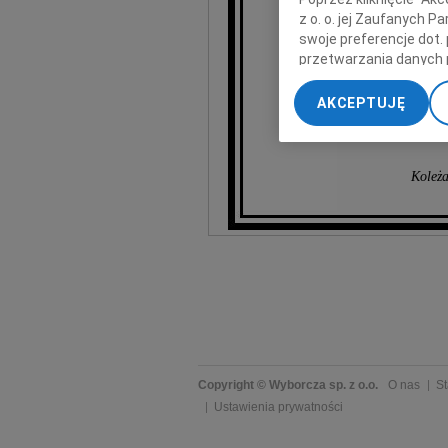
z o. o. jej Zaufanych 
swoje preferencje dot.
przetwarzania danych 
„Ustawienia zaawansow
AKCEPTUJĘ
My, nasi Zaufani Part
dokładnych danych geol
Przechowywanie informa
Koleża
treści, badnie odbiorcó
Copyright © Wyborcza sp. z o.o.
O nas
St
Ustawienia prywatności