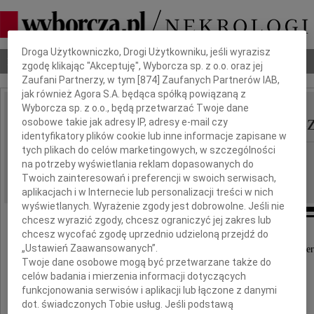
Dbamy o Twoją prywatność
Droga Użytkowniczko, Drogi Użytkowniku, jeśli wyrazisz
Nekrologi
Odeszli
Poradnik pogrzebowy
zgodę klikając "Akceptuję", Wyborcza sp. z o.o. oraz jej
Zaufani Partnerzy, w tym [
874
] Zaufanych Partnerów IAB,
jak również Agora S.A. będąca spółką powiązaną z
Wyborcza sp. z o.o., będą przetwarzać Twoje dane
Włodzimierz Pietkiewic
osobowe takie jak adresy IP, adresy e-mail czy
IMIĘ I NAZWISKO:
identyfikatory plików cookie lub inne informacje zapisane w
tych plikach do celów marketingowych, w szczególności
Szczecin
REGION:
na potrzeby wyświetlania reklam dopasowanych do
21.12.2017
DATA EMISJI:
Twoich zainteresowań i preferencji w swoich serwisach,
aplikacjach i w Internecie lub personalizacji treści w nich
wyświetlanych. Wyrażenie zgody jest dobrowolne. Jeśli nie
chcesz wyrazić zgody, chcesz ograniczyć jej zakres lub
chcesz wycofać zgodę uprzednio udzieloną przejdź do
„Ustawień Zaawansowanych”.
Z głębokim żalem przyjęliśmy wiadomość o śmier
Twoje dane osobowe mogą być przetwarzane także do
celów badania i mierzenia informacji dotyczących
funkcjonowania serwisów i aplikacji lub łączone z danymi
dot. świadczonych Tobie usług. Jeśli podstawą