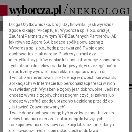
Dbamy o Twoją prywatność
Droga Użytkowniczko, Drogi Użytkowniku, jeśli wyrazisz
Nekrologi
Odeszli
Poradnik pogrzebowy
zgodę klikając "Akceptuję", Wyborcza sp. z o.o. oraz jej
Zaufani Partnerzy, w tym [
874
] Zaufanych Partnerów IAB,
jak również Agora S.A. będąca spółką powiązaną z
Wyborcza sp. z o.o., będą przetwarzać Twoje dane
IMIĘ I NAZWISKO:
osobowe takie jak adresy IP, adresy e-mail czy
identyfikatory plików cookie lub inne informacje zapisane w
Kielce
REGION:
tych plikach do celów marketingowych, w szczególności
19.12.2017
DATA EMISJI:
na potrzeby wyświetlania reklam dopasowanych do
Twoich zainteresowań i preferencji w swoich serwisach,
aplikacjach i w Internecie lub personalizacji treści w nich
wyświetlanych. Wyrażenie zgody jest dobrowolne. Jeśli nie
chcesz wyrazić zgody, chcesz ograniczyć jej zakres lub
Panu Profesorowi
chcesz wycofać zgodę uprzednio udzieloną przejdź do
„Ustawień Zaawansowanych”.
Prodziekanowi ds. Badań Naukowych
Twoje dane osobowe mogą być przetwarzane także do
Wydziału Mechatroniki i Budowy Maszyn
celów badania i mierzenia informacji dotyczących
funkcjonowania serwisów i aplikacji lub łączone z danymi
Politechniki Świętokrzyskiej
dot. świadczonych Tobie usług. Jeśli podstawą