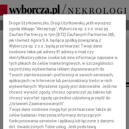
Dbamy o Twoją prywatność
Droga Użytkowniczko, Drogi Użytkowniku, jeśli wyrazisz
Nekrologi
Odeszli
Poradnik pogrzebowy
zgodę klikając "Akceptuję", Wyborcza sp. z o.o. oraz jej
Zaufani Partnerzy, w tym [
872
] Zaufanych Partnerów IAB,
jak również Agora S.A. będąca spółką powiązaną z
Wyborcza sp. z o.o., będą przetwarzać Twoje dane
IMIĘ I NAZWISKO:
osobowe takie jak adresy IP, adresy e-mail czy
identyfikatory plików cookie lub inne informacje zapisane w
Kielce
REGION:
tych plikach do celów marketingowych, w szczególności
na potrzeby wyświetlania reklam dopasowanych do
12.12.2017
DATA EMISJI:
Twoich zainteresowań i preferencji w swoich serwisach,
aplikacjach i w Internecie lub personalizacji treści w nich
wyświetlanych. Wyrażenie zgody jest dobrowolne. Jeśli nie
chcesz wyrazić zgody, chcesz ograniczyć jej zakres lub
chcesz wycofać zgodę uprzednio udzieloną przejdź do
Panu
„Ustawień Zaawansowanych”.
Twoje dane osobowe mogą być przetwarzane także do
Andrzejowi Mroczkowi
celów badania i mierzenia informacji dotyczących
funkcjonowania serwisów i aplikacji lub łączone z danymi
dot. świadczonych Tobie usług. Jeśli podstawą