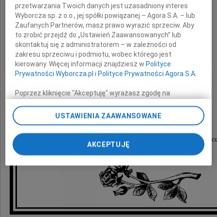
przetwarzania Twoich danych jest uzasadniony interes
wyrazy głębokiego współczucia
Wyborcza sp. z o.o., jej spółki powiązanej – Agora S.A. – lub
z powodu śmierci
Zaufanych Partnerów, masz prawo wyrazić sprzeciw. Aby
to zrobić przejdź do „Ustawień Zaawansowanych” lub
skontaktuj się z administratorem – w zależności od
Matki
zakresu sprzeciwu i podmiotu, wobec którego jest
kierowany. Więcej informacji znajdziesz w
Polityce
Prywatności Wyborcza.pl
i
Polityce Prywatności Agora S.A.
Poprzez kliknięcie "Akceptuję" wyrażasz zgodę na
składają
zainstalowanie i przechowywanie plików typu cookie
Wyborczej sp. z o. o. jej Zaufanych Partnerów i Agora S.A.
USTAWIENIA ZAAWANSOWANE
na Twoim urządzeniu końcowym. Możesz też w każdej
Dyrektor, Grono Pedagogiczne,
chwili zmienić swoje preferencje dot. plików cookie,
Administracja Kolegium Szkół Prywatnych w Kielc
ponownie wywołując narzędzie do zarządzania Twoimi
AKCEPTUJĘ
preferencjami dot. przetwarzania danych poprzez
odnośnik „Ustawienia prywatności” w stopce serwisu i
przechodząc do sekcji „Ustawienia zaawansowane”.
Zmiana ustawień plików cookie możliwa jest także za
pomocą ustawień przeglądarki.
My, nasi Zaufani Partnerzy i Agora S.A. możemy