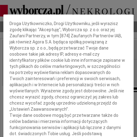
Dbamy o Twoją prywatność
Droga Użytkowniczko, Drogi Użytkowniku, jeśli wyrazisz
Nekrologi
Odeszli
Poradnik pogrzebowy
zgodę klikając "Akceptuję", Wyborcza sp. z o.o. oraz jej
Zaufani Partnerzy, w tym [
874
] Zaufanych Partnerów IAB,
jak również Agora S.A. będąca spółką powiązaną z
Wyborcza sp. z o.o., będą przetwarzać Twoje dane
IMIĘ I NAZWISKO:
osobowe takie jak adresy IP, adresy e-mail czy
identyfikatory plików cookie lub inne informacje zapisane w
Szczecin
REGION:
tych plikach do celów marketingowych, w szczególności
na potrzeby wyświetlania reklam dopasowanych do
25.09.2009
DATA EMISJI:
Twoich zainteresowań i preferencji w swoich serwisach,
aplikacjach i w Internecie lub personalizacji treści w nich
wyświetlanych. Wyrażenie zgody jest dobrowolne. Jeśli nie
chcesz wyrazić zgody, chcesz ograniczyć jej zakres lub
Rok temu odszedł od nas na zawsze
chcesz wycofać zgodę uprzednio udzieloną przejdź do
„Ustawień Zaawansowanych”.
Twoje dane osobowe mogą być przetwarzane także do
celów badania i mierzenia informacji dotyczących
funkcjonowania serwisów i aplikacji lub łączone z danymi
dot. świadczonych Tobie usług. Jeśli podstawą
dr hab. inż.