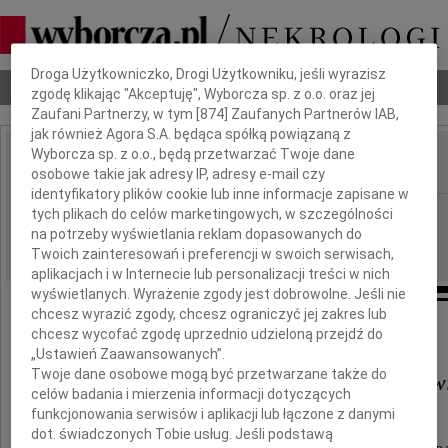
Dbamy o Twoją prywatność
Droga Użytkowniczko, Drogi Użytkowniku, jeśli wyrazisz
Nekrologi
Odeszli
Poradnik pogrzebowy
zgodę klikając "Akceptuję", Wyborcza sp. z o.o. oraz jej
Zaufani Partnerzy, w tym [
874
] Zaufanych Partnerów IAB,
jak również Agora S.A. będąca spółką powiązaną z
Wyborcza sp. z o.o., będą przetwarzać Twoje dane
osobowe takie jak adresy IP, adresy e-mail czy
IMIĘ I NAZWISKO:
identyfikatory plików cookie lub inne informacje zapisane w
Szczecin
tych plikach do celów marketingowych, w szczególności
REGION:
na potrzeby wyświetlania reklam dopasowanych do
05.12.2017
DATA EMISJI:
Twoich zainteresowań i preferencji w swoich serwisach,
aplikacjach i w Internecie lub personalizacji treści w nich
wyświetlanych. Wyrażenie zgody jest dobrowolne. Jeśli nie
chcesz wyrazić zgody, chcesz ograniczyć jej zakres lub
Naszemu Koledze
chcesz wycofać zgodę uprzednio udzieloną przejdź do
„Ustawień Zaawansowanych”.
Twoje dane osobowe mogą być przetwarzane także do
Ryszardowi Jackowi Kargerow
celów badania i mierzenia informacji dotyczących
funkcjonowania serwisów i aplikacji lub łączone z danymi
Konsulowi Honorowemu
dot. świadczonych Tobie usług. Jeśli podstawą