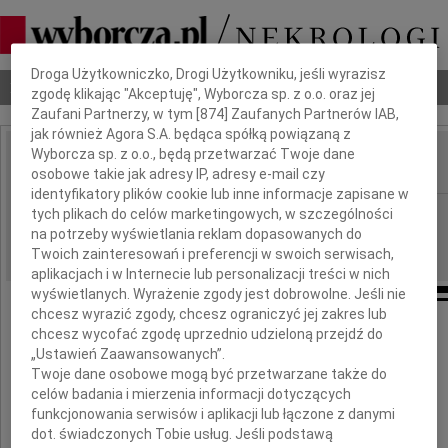
Dbamy o Twoją prywatność
Droga Użytkowniczko, Drogi Użytkowniku, jeśli wyrazisz
Nekrologi
Odeszli
Poradnik pogrzebowy
zgodę klikając "Akceptuję", Wyborcza sp. z o.o. oraz jej
Zaufani Partnerzy, w tym [
874
] Zaufanych Partnerów IAB,
jak również Agora S.A. będąca spółką powiązaną z
Wyborcza sp. z o.o., będą przetwarzać Twoje dane
osobowe takie jak adresy IP, adresy e-mail czy
IMIĘ I NAZWISKO:
identyfikatory plików cookie lub inne informacje zapisane w
Szczecin
tych plikach do celów marketingowych, w szczególności
REGION:
na potrzeby wyświetlania reklam dopasowanych do
01.12.2017
DATA EMISJI:
Twoich zainteresowań i preferencji w swoich serwisach,
aplikacjach i w Internecie lub personalizacji treści w nich
wyświetlanych. Wyrażenie zgody jest dobrowolne. Jeśli nie
chcesz wyrazić zgody, chcesz ograniczyć jej zakres lub
chcesz wycofać zgodę uprzednio udzieloną przejdź do
Rodzina Zmarłego
„Ustawień Zaawansowanych”.
Twoje dane osobowe mogą być przetwarzane także do
celów badania i mierzenia informacji dotyczących
funkcjonowania serwisów i aplikacji lub łączone z danymi
dot. świadczonych Tobie usług. Jeśli podstawą