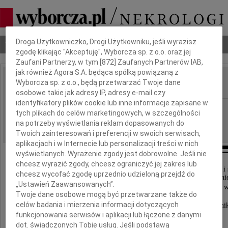
Dbamy o Twoją prywatność
Droga Użytkowniczko, Drogi Użytkowniku, jeśli wyrazisz
Nekrologi
Odeszli
Poradnik pogrzebowy
zgodę klikając "Akceptuję", Wyborcza sp. z o.o. oraz jej
Zaufani Partnerzy, w tym [
872
] Zaufanych Partnerów IAB,
jak również Agora S.A. będąca spółką powiązaną z
Wyborcza sp. z o.o., będą przetwarzać Twoje dane
IMIĘ I NAZWISKO:
osobowe takie jak adresy IP, adresy e-mail czy
identyfikatory plików cookie lub inne informacje zapisane w
Bydgoszcz
REGION:
tych plikach do celów marketingowych, w szczególności
21.11.2017
na potrzeby wyświetlania reklam dopasowanych do
DATA EMISJI:
Twoich zainteresowań i preferencji w swoich serwisach,
aplikacjach i w Internecie lub personalizacji treści w nich
wyświetlanych. Wyrażenie zgody jest dobrowolne. Jeśli nie
chcesz wyrazić zgody, chcesz ograniczyć jej zakres lub
W drodze nigdy nie jesteśmy sami. Razem cieszymy się i
chcesz wycofać zgodę uprzednio udzieloną przejdź do
Najgłębszy smutek i żal dotyka gdy ktoś odchodzi, gdy 
„Ustawień Zaawansowanych”.
pozostać ze sobą na odległość ręki. To dobrze, że pozostają
Twoje dane osobowe mogą być przetwarzane także do
celów badania i mierzenia informacji dotyczących
Z głębokim żalem i smutkiem żegnamy pracowni
funkcjonowania serwisów i aplikacji lub łączone z danymi
Wojewódzkiego Szpitala Dziecięcego.
dot. świadczonych Tobie usług. Jeśli podstawą