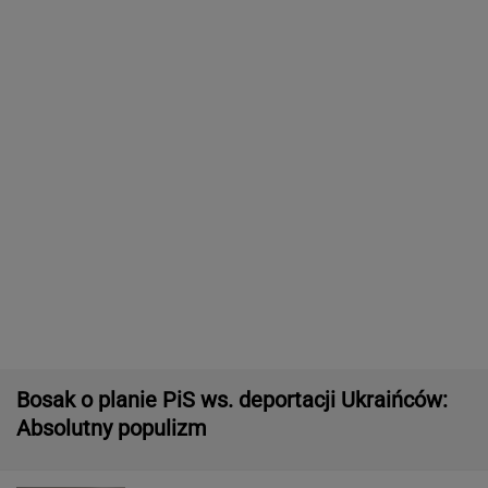
Sztuczka, której mało kto używa
Tajemniczy most na granicy Rosji. Ukraina bije
na alarm