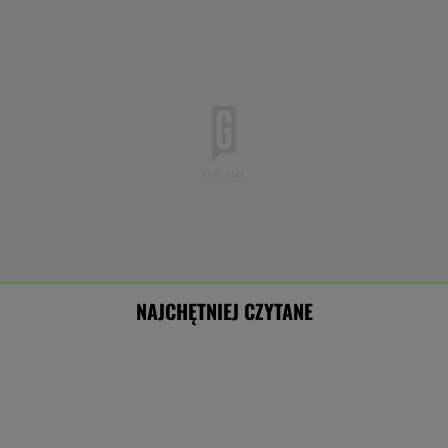
NAJCHĘTNIEJ CZYTANE
Bosak o planie PiS ws. deportacji Ukraińców:
Absolutny populizm
Dlaczego warto spryskać klucze octem?