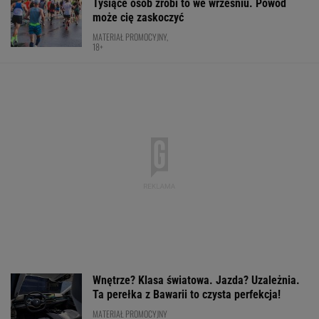
Niewiadoma nie wytrzymała na mecie.
"Straciłam do nich cały szacunek"
KOLARSTWO
Nie ma wątpliwości, że to nowy król
segmentu. I jeszcze ta oferta - WOW! X3 z
Bawarii robi szał na drogach
MATERIAŁ PROMOCYJNY
Świątek odwróciła losy meczu z Kostiuk! 6:2
na koniec
TENIS