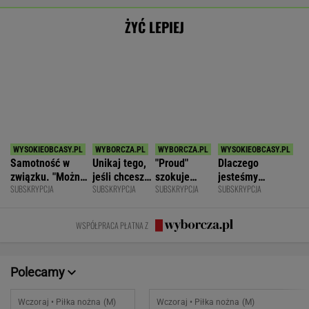
Radomiak
1
Puszcza Niepołomice
3
Górnik Zabrze
3
Odra Opole
1
POKAŻ TRWAJĄCE
WIĘCEJ NA
WYNIKI.SPORT.PL
SPORT.PL