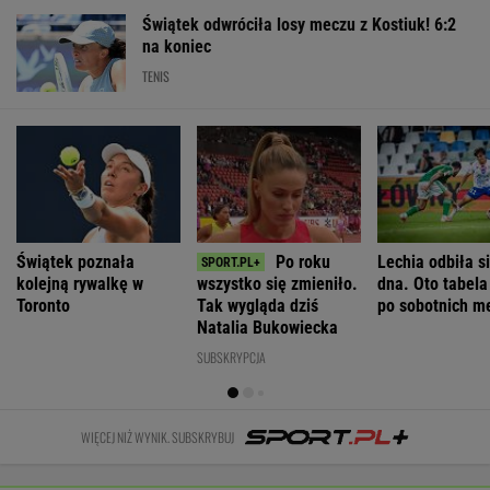
PiS ws.
kolejne zgody
Pijana
rozprzestrzenił".
deportacji
na ekshumacje
kierująca
Nowe
Ukraińców:
polskich ofiar
zabiła 66-
informacje o
Absolutny
na Wołyniu
latkę.
stanie zdrowia
populizm
Ubezpieczyciel
Joe Bidena
WIADOMOŚCI
chciał wypłacić
mniej
Wyniki Lotto 08.08.2026 - EkstraPensja,
EkstraPremia, Kaskada, Lotto, LottoPlus,