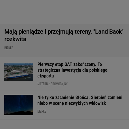
Dostałeś taki list z banku? Lepiej go nie
ignorować
BIZNES
ZUS dopłaca
1,5 tys. zł za adopcję
Zaćmienie Słoń
Ukraińcom do
psa. Nie trzeba nawet
będzie spektak
emerytur.
mieszkać w tej gminie
Tak zrobisz naj
Konfederacja grzmi,
zdjęcia
ale zapomina o ważnej
rzeczy
WALUTY I GIEŁDA