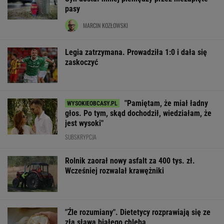
pasy
MARCIN KOZŁOWSKI
Legia zatrzymana. Prowadziła 1:0 i dała się
zaskoczyć
"Pamiętam, że miał ładny
głos. Po tym, skąd dochodził, wiedziałam, że
jest wysoki"
SUBSKRYPCJA
Rolnik zaorał nowy asfalt za 400 tys. zł.
Wcześniej rozwalał krawężniki
"Źle rozumiany". Dietetycy rozprawiają się ze
złą sławą białego chleba