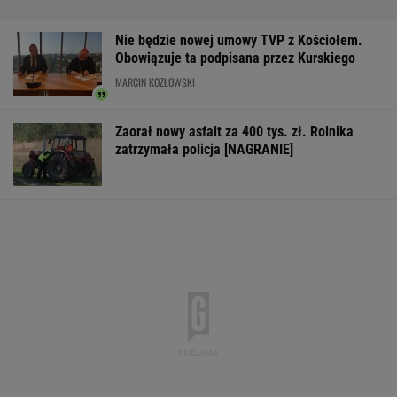
popularności. Coraz więcej osób wybiera ten
model inwestowania
MATERIAŁ PROMOCYJNY
IMGW pokazał nową prognozę. Upały wracają
do Polski
Manifestacja w
Wyniki Lotto
Zerwana linia
Warszawie.
07.08.2026 -
energetyczna n
Organizatorzy mają
EkstraPensja,
Podlasiu. Żand
siedem postulatów
EkstraPremia,
sprawdza śmigł
EuroJackpot, Kaskada,
MiniLotto, MultiMulti