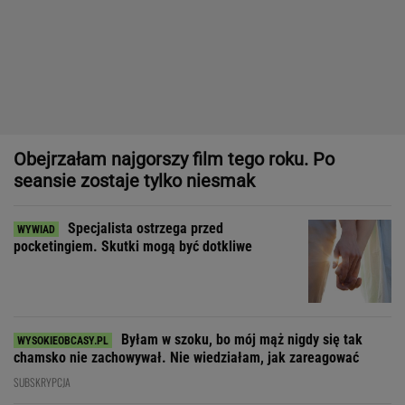
seansie zostaje tylko niesmak
Specjalista ostrzega przed
pocketingiem. Skutki mogą być dotkliwe
Byłam w szoku, bo mój mąż nigdy się tak
chamsko nie zachowywał. Nie wiedziałam, jak zareagować
SUBSKRYPCJA
Poskarżyła się, że tata uderzył ją w głowę.
Nauczycielkę coś zaniepokoiło
JAN RYBICKI
Dziewczynka z Bagdadu, która narysowała XXI wiek