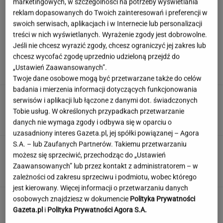
marketingowych, w szczególności na potrzeby wyświetlania
reklam dopasowanych do Twoich zainteresowań i preferencji w
swoich serwisach, aplikacjach i w Internecie lub personalizacji
treści w nich wyświetlanych. Wyrażenie zgody jest dobrowolne.
Hyży dosadnie odpowiedziała hejterom.
Jeśli nie chcesz wyrazić zgody, chcesz ograniczyć jej zakres lub
"Skończyła mi się cierpliwość"
chcesz wycofać zgodę uprzednio udzieloną przejdź do
„Ustawień Zaawansowanych”.
Twoje dane osobowe mogą być przetwarzane także do celów
badania i mierzenia informacji dotyczących funkcjonowania
Słowa, których używały nasze prababcie.
serwisów i aplikacji lub łączone z danymi dot. świadczonych
Udowodnij, że wiesz o co chodzi
Tobie usług. W określonych przypadkach przetwarzanie
danych nie wymaga zgody i odbywa się w oparciu o
uzasadniony interes Gazeta.pl, jej spółki powiązanej – Agora
S.A. – lub Zaufanych Partnerów. Takiemu przetwarzaniu
Englert zakłada, że nie wygra w "TzG". "Myślę,
możesz się sprzeciwić, przechodząc do „Ustawień
że ludzie mnie nie lubią"
Zaawansowanych” lub przez kontakt z administratorem – w
zależności od zakresu sprzeciwu i podmiotu, wobec którego
jest kierowany. Więcej informacji o przetwarzaniu danych
Nie czekaj, aż będzie za późno. To może
osobowych znajdziesz w dokumencie
Polityka Prywatności
oznaczać, że szkoła przestała służyć dziecku
Gazeta.pl
i
Polityka Prywatności Agora S.A.
MATERIAŁ PROMOCYJNY