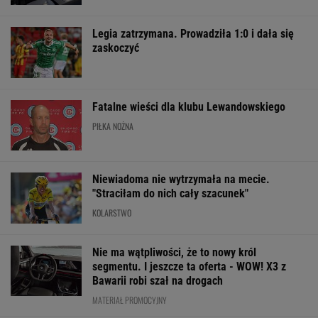
Świątek poznała
Po roku
Lechia odbiła s
kolejną rywalkę w
wszystko się zmieniło.
dna. Oto tabela I
Toronto
Tak wygląda dziś
po sobotnich m
Natalia Bukowiecka
SUBSKRYPCJA
WIĘCEJ NIŻ WYNIK. SUBSKRYBUJ
POLITYKA
Bosak o planie
Ukraina wydała
"Rak się