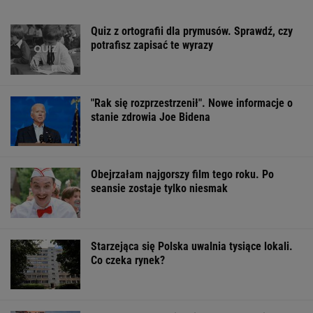
nagraniem tysiące reakcji
Finał wyprzedaży w Eobuwie - kultowe
Birkenstocki w końcu na promocji
OFERTY AVANTI24
Gawryluk krytykowana
Masz pamięć do
Posyp skórkę
za debatę u
imion? Do dwóch
ziemniaka sodą
Nawrockiego. Tak to
sławnych nazwisk
Prosty trik pom
tłumaczy
musisz dopasować
kuchni
trzecie