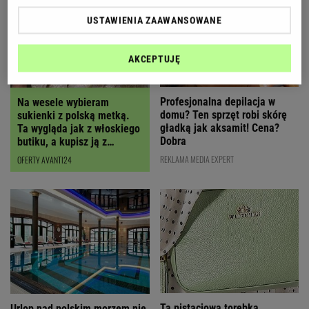
USTAWIENIA ZAAWANSOWANE
AKCEPTUJĘ
Profesjonalna depilacja w
Na wesele wybieram
domu? Ten sprzęt robi skórę
sukienki z polską metką.
gładką jak aksamit! Cena?
Ta wygląda jak z włoskiego
Dobra
butiku, a kupisz ją z
RABATEM
REKLAMA MEDIA EXPERT
OFERTY AVANTI24
Ta pistacjowa torebka
Urlop nad polskim morzem nie