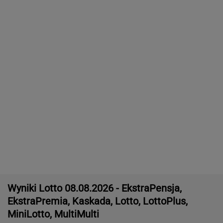
Dostawy rakiet Patriot. Zełenski: Mamy
umowy
Większość Polaków nie chce płacić tego
podatku. "To sygnał alarmowy"
16-latek zaatakowany nożem. Zatrzymano
dwóch nastolatków
Second home nad morzem zyskuje na