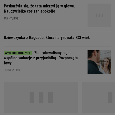
Zdecydowaliśmy się na
wspólne wakacje z przyjaciółką. Rozpoczęła
łowy
SUBSKRYPCJA
20 lat temu pokazali, że w Polsce też można
"Nigdy na sto proce
zrobić "Amerykę"
dlaczego Zosia zac
ZOBACZ WSZYSTKIE
Wybierz miasto
PEŁNA POGODA