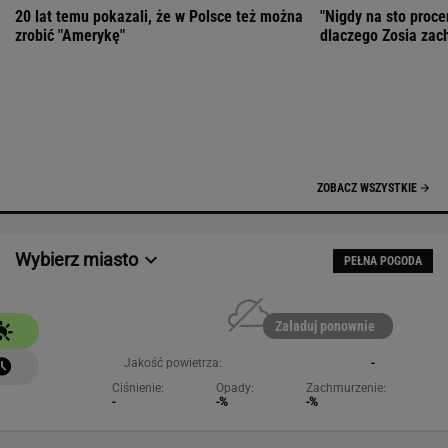
Załaduj ponownie
Jakość powietrza:
-
Ciśnienie:
Opady:
Zachmurzenie:
-
-%
-%