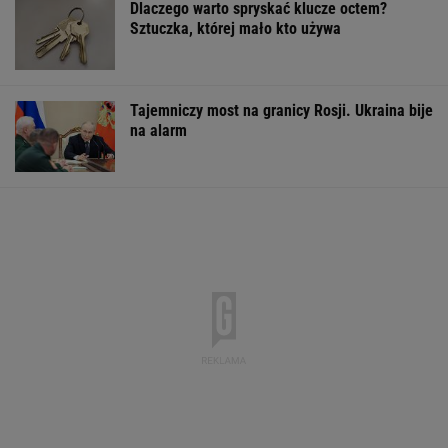
Quiz z ortografii dla prymusów. Sprawdź, czy
potrafisz zapisać te wyrazy
"Rak się rozprzestrzenił". Nowe informacje o
stanie zdrowia Joe Bidena
Obejrzałam najgorszy film tego roku. Po
seansie zostaje tylko niesmak
Starzejąca się Polska uwalnia tysiące lokali.
Co czeka rynek?
Moby poruszony widokiem w Warszawie. Pod