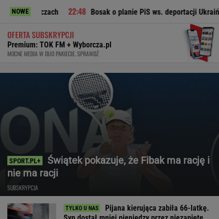
meczach
Bosak o planie PiS ws. deportacji Ukraińców: Absol
NOWE
OFERTA SUBSKRYPCJI
Premium: TOK FM + Wyborcza.pl
MOCNE MEDIA W DUO PAKIECIE. SPRAWDŹ
Świątek pokazuje, że Fibak ma rację i
nie ma racji
SUBSKRYPCJA
Pijana kierująca zabiła 66-latkę.
Syn dostał mniej pieniędzy przez niezapięte