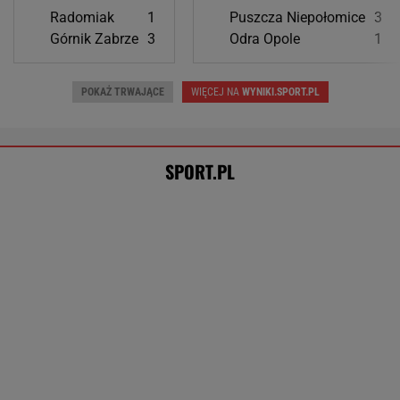
Szok i niedowierzanie w Las Vegas.
Mateusz Gamrot kompletnie zniszczony
Świątek wróciła z dalekiej podróży!
Po przegranym secie z Kostiuk potem nie dała
rywalce szans
SUBSKRYPCJA
Tysiące osób zrobi to we wrześniu. Powód
może cię zaskoczyć
MATERIAŁ PROMOCYJNY,
18+