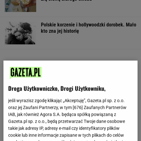
Polskie korzenie i hollywoodzki dorobek. Mało
kto zna jej historię
Droga Użytkowniczko, Drogi Użytkowniku,
jeśli wyrazisz zgodę klikając „Akceptuję”, Gazeta.pl sp. z o.o.
oraz jej Zaufani Partnerzy, w tym [
676
] Zaufanych Partnerów
IAB, jak również Agora S.A. będąca spółką powiązaną z
Gazeta.pl sp. z o.o., będą przetwarzać Twoje dane osobowe
takie jak adresy IP, adresy e-mail czy identyfikatory plików
cookie lub inne informacje zapisane w tych plikach do celów