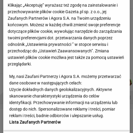
Klikając „Akceptuję” wyrażasz też zgodę na zainstalowanie i
przechowywanie plików cookie Gazeta.pl sp. z o.o., jej
Siedem lat gehenny. "Spłacamy
Zaufanych Partnerów i Agora S.A. na Twoim urządzeniu
kredyty za mieszkania, w których mieszkają
końcowym. Możesz w każdej chwili zmienić swoje preferencje
ludzie dewelopera"
dotyczące plików cookie, wywołując narzędzie do zarządzania
SUBSKRYPCJA
twoimi preferencjami dot. przetwarzania danych poprzez
odnośnik „Ustawienia prywatności ” w stopce serwisu i
Nowe zdjęcie Johna Goodmana trafiło do
przechodząc do „Ustawień Zaawansowanych”. Zmiana
sieci. Aktor schudł 90 kg
ustawień plików cookie możliwa jest także za pomocą ustawień
przeglądarki.
My, nasi Zaufani Partnerzy i Agora S.A. możemy przetwarzać
MARTA
MICHAŁ
KACPER
AGNIESZKA
Autorzy:
dane osobowe w następujących celach:
NOWAK
KIEDROWSKI
KOLIBABSKI
NIEDZIAŁEK
Użycie dokładnych danych geolokalizacyjnych. Aktywne
PROBLEMY POLSKICH SIATKARZY
ZNAK Z '30'
WISŁAWA SZYMBORSKA
skanowanie charakterystyki urządzenia do celów
identyfikacji. Przechowywanie informacji na urządzeniu lub
dostęp do nich. Spersonalizowane reklamy i treści, pomiar
LETNIE OKAZJE
reklam i treści, badnie odbiorców i ulepszanie usług.
Lista Zaufanych Partnerów