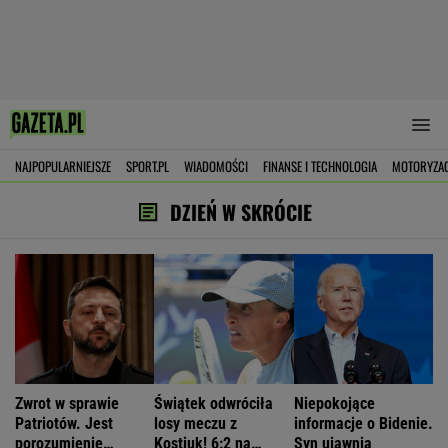
NAJPOPULARNIEJSZE
SPORT.PL
WIADOMOŚCI
FINANSE I TECHNOLOGIA
MOTORYZA
DZIEŃ W SKRÓCIE
Zwrot w sprawie
Świątek odwróciła
Niepokojące
Patriotów. Jest
losy meczu z
informacje o Bidenie.
porozumienie
Kostiuk! 6:2 na
Syn ujawnia