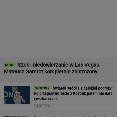
Wnętrze? Klasa światowa. Jazda? Uzależnia.
Ta perełka z Bawarii to czysta perfekcja!
MATERIAŁ PROMOCYJNY
Legia zatrzymana. Prowadziła 1:0 i dała się
zaskoczyć
Fatalne wieści dla klubu Lewandowskiego
PIŁKA NOŻNA