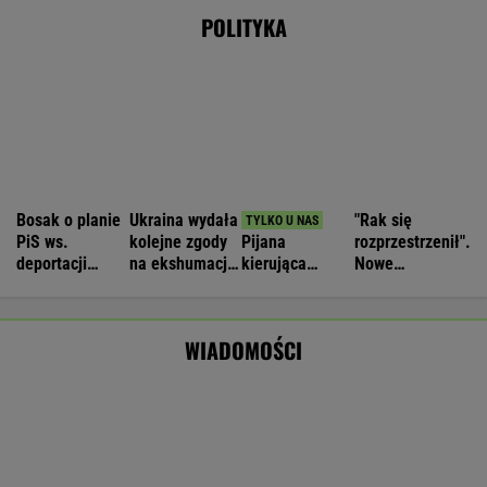
MiniLotto, MultiMulti
Nie będzie nowej umowy TVP z Kościołem.
Obowiązuje ta podpisana przez Kurskiego
MARCIN KOZŁOWSKI
Zaorał nowy asfalt za 400 tys. zł. Rolnika
zatrzymała policja [NAGRANIE]