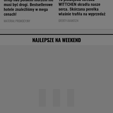
WITTCHEN skradła nasze
musi być drogi. Bestsellerowe
serca. Skórzana perełka
hotele znaleźliśmy w mega
właśnie trafiła na wyprzedaż
cenach!
OFERTY AVANTI24
MATERIAŁ PROMOCYJNY
NAJLEPSZE NA WEEKEND
Obejrzałam najgorszy film tego roku. Po