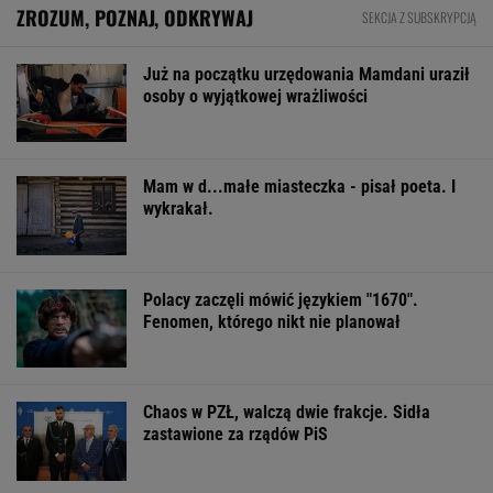
BIZNES
Pierwszy etap GAT zakończony. To
strategiczna inwestycja dla polskiego
eksportu
MATERIAŁ PROMOCYJNY
Nie tylko zaćmienie Słońca. Sierpień zamieni
niebo w scenę niezwykłych widowisk
BIZNES