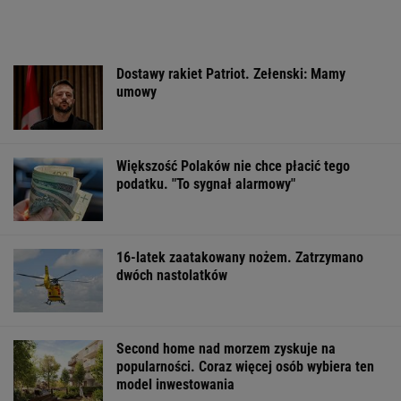
WSPÓŁPRACA PŁATNA Z WYBORCZA.PL
ZROZUM, POZNAJ, ODKRYWAJ
SEKCJA Z SUBSKRYPCJĄ
Już na początku urzędowania Mamdani uraził
osoby o wyjątkowej wrażliwości
Mam w d...małe miasteczka - pisał poeta. I
wykrakał.
Polacy zaczęli mówić językiem "1670".
Fenomen, którego nikt nie planował
Chaos w PZŁ, walczą dwie frakcje. Sidła
zastawione za rządów PiS