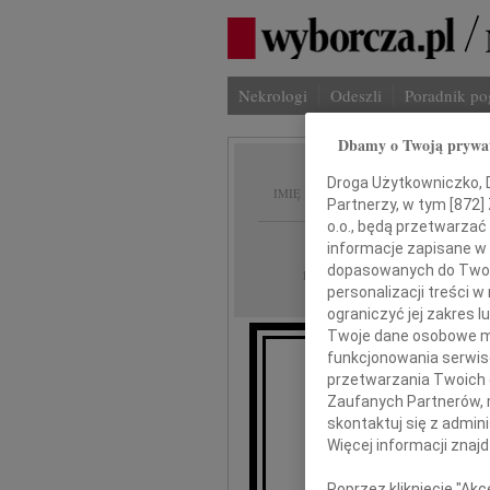
Nekrologi
Odeszli
Poradnik p
Dbamy o Twoją prywa
Andrze
Droga Użytkowniczko, Dr
IMIĘ I NAZWISKO:
Partnerzy, w tym [
872
]
o.o., będą przetwarzać 
Łódź
REGION:
informacje zapisane w
dopasowanych do Twoich
16.11.2017
DATA EMISJI:
personalizacji treści 
ograniczyć jej zakres
Twoje dane osobowe mo
funkcjonowania serwisó
Z gł
przetwarzania Twoich da
że w d
Zaufanych Partnerów, 
skontaktuj się z admin
Więcej informacji znaj
Poprzez kliknięcie "Ak