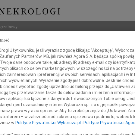
ogrzebowy
tność
Szukaj
j Lipiński
ogi Użytkowniku, jeśli wyrazisz zgodę klikając "Akceptuję", Wyborcza sp
Imię i na
 Zaufanych Partnerów IAB, jak również Agora S.A. będąca spółką powi
Twoje dane osobowe takie jak adresy IP, adresy e-mail czy identyfikato
 tych plikach do celów marketingowych, w szczególności na potrzeby 
 zainteresowań i preferencji w swoich serwisach, aplikacjach i w Int
w nich wyświetlanych. Wyrażenie zgody jest dobrowolne. Jeśli nie chce
INNE NE
 lub chcesz wycofać zgodę uprzednio udzieloną przejdź do „Ustawień
Czesł
gą być przetwarzane także do celów badania i mierzenia informacji
Z głę
w i aplikacji lub łączone z danymi dot. świadczonych Tobie usług. Jeś
Andrz
ębokim żalem zawiadamiamy,
nych jest uzasadniony interes Wyborcza sp. z o.o., jej spółki powiąza
W dni
niu 9 listopada 2017 roku zmarł
masz prawo wyrazić sprzeciw. Aby to zrobić przejdź do „Ustawień Z
Marek
istratorem – w zależności od zakresu sprzeciwu i podmiotu, wobec któ
Z głę
dziesz w
Polityce Prywatności Wyborcza.pl
i
Polityce Prywatności Agor
Barto
Dzisia
ceptuję" wyrażasz zgodę na zainstalowanie i przechowywanie plików t