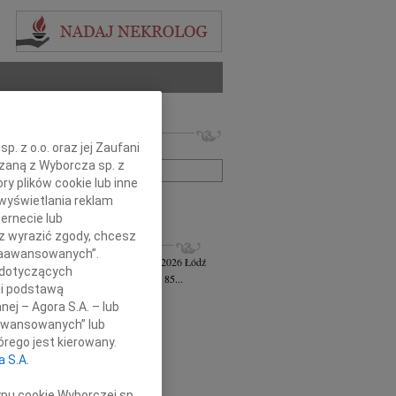
 nekrologów i wspomnień
. z o.o. oraz jej Zaufani
zwisko lub numer ogłoszenia:
ązaną z Wyborcza sp. z
ry plików cookie lub inne
wyświetlania reklam
+ szukanie zaawansowane
ernecie lub
sz wyrazić zgody, chcesz
KROLOGI
 Zaawansowanych”.
awa Jankiewicz-Ferszt
wiek: 85
23.07.2026
Łódź
 dotyczących
bokim żalem zawiadamiam, że w wieku 85...
li podstawą
ej Szereda
14.07.2026
Łódź
nej – Agora S.A. – lub
u 8 lipca 2026 roku odszedł od nas...
aawansowanych” lub
 Styczyński
28.05.2026
Łódź
rego jest kierowany.
bokim smutkiem i żalem przyjęliśmy...
a S.A.
sz Gwizdała
27.05.2026
Łódź
j mija dziesięć lat od dnia, kiedy...
ypu cookie Wyborczej sp.