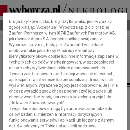
Dbamy o Twoją prywatność
Droga Użytkowniczko, Drogi Użytkowniku, jeśli wyrazisz
Nekrologi
Odeszli
Poradnik pogrzebowy
zgodę klikając "Akceptuję", Wyborcza sp. z o.o. oraz jej
Zaufani Partnerzy, w tym [
874
] Zaufanych Partnerów IAB,
jak również Agora S.A. będąca spółką powiązaną z
Wyborcza sp. z o.o., będą przetwarzać Twoje dane
osobowe takie jak adresy IP, adresy e-mail czy
IMIĘ I NAZWISKO:
identyfikatory plików cookie lub inne informacje zapisane w
Wrocław
tych plikach do celów marketingowych, w szczególności
REGION:
na potrzeby wyświetlania reklam dopasowanych do
12.05.2010
DATA EMISJI:
Twoich zainteresowań i preferencji w swoich serwisach,
aplikacjach i w Internecie lub personalizacji treści w nich
wyświetlanych. Wyrażenie zgody jest dobrowolne. Jeśli nie
chcesz wyrazić zgody, chcesz ograniczyć jej zakres lub
Serdeczne wyrazy współczucia
chcesz wycofać zgodę uprzednio udzieloną przejdź do
z powodu śmierci
„Ustawień Zaawansowanych”.
Twoje dane osobowe mogą być przetwarzane także do
celów badania i mierzenia informacji dotyczących
Żony
funkcjonowania serwisów i aplikacji lub łączone z danymi
dot. świadczonych Tobie usług. Jeśli podstawą