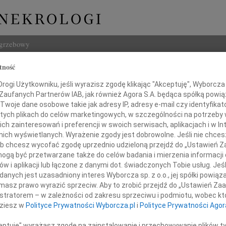
ogrzebowy
tność
Szukaj
Janina Bejm-Cyganik
ogi Użytkowniku, jeśli wyrazisz zgodę klikając "Akceptuję", Wyborcza sp
Imię i na
 Zaufanych Partnerów IAB, jak również Agora S.A. będąca spółką powi
Twoje dane osobowe takie jak adresy IP, adresy e-mail czy identyfikato
 tych plikach do celów marketingowych, w szczególności na potrzeby 
 zainteresowań i preferencji w swoich serwisach, aplikacjach i w Int
w nich wyświetlanych. Wyrażenie zgody jest dobrowolne. Jeśli nie chce
INNE NE
 lub chcesz wycofać zgodę uprzednio udzieloną przejdź do „Ustawień
Kryst
gą być przetwarzane także do celów badania i mierzenia informacji
Z głę
w i aplikacji lub łączone z danymi dot. świadczonych Tobie usług. Jeś
Izabe
nych jest uzasadniony interes Wyborcza sp. z o.o., jej spółki powiąza
da 2017 roku odeszła, po ciężkiej chorobie,
Z głę
masz prawo wyrazić sprzeciw. Aby to zrobić przejdź do „Ustawień Z
Babcia, Siostra, Przyjaciółka i Powierniczka,
Izabe
istratorem – w zależności od zakresu sprzeciwu i podmiotu, wobec któ
Z głę
dziesz w
Polityce Prywatności Wyborcza.pl
i
Polityce Prywatności Agor
Gabri
Z głę
ceptuję" wyrażasz zgodę na zainstalowanie i przechowywanie plików t