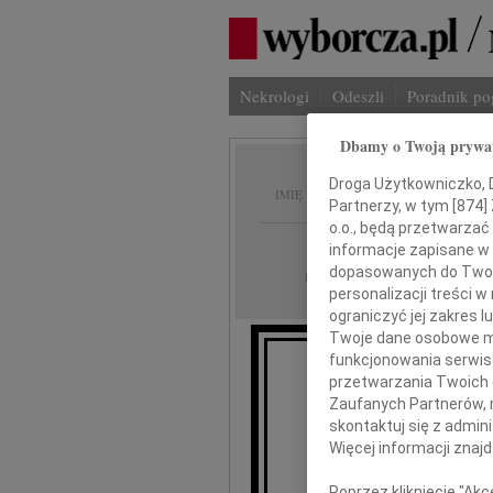
Nekrologi
Odeszli
Poradnik p
Dbamy o Twoją prywa
Janka-
Droga Użytkowniczko, Dr
IMIĘ I NAZWISKO:
Partnerzy, w tym [
874
]
o.o., będą przetwarzać 
Opole
REGION:
informacje zapisane w
dopasowanych do Twoich
14.11.2017
DATA EMISJI:
personalizacji treści 
ograniczyć jej zakres
Twoje dane osobowe mo
funkcjonowania serwisó
przetwarzania Twoich da
W dniu 10 listopa
Zaufanych Partnerów, 
kochana Żona, Mama, 
skontaktuj się z admin
Więcej informacji znaj
Poprzez kliknięcie "Ak