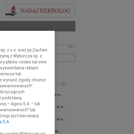
 nekrologów i wspomnień
. z o.o. oraz jej Zaufani
zwisko lub numer ogłoszenia:
ązaną z Wyborcza sp. z
ry plików cookie lub inne
wyświetlania reklam
+ szukanie zaawansowane
ernecie lub
sz wyrazić zgody, chcesz
KROLOGI
 Zaawansowanych”.
yna Jena
30.04.2026
Opole
 dotyczących
bokim żalem i smutkiem informujemy, że w...
li podstawą
la Kuc
16.02.2026
Opole
nej – Agora S.A. – lub
bokim żalem i smutkiem zawiadamiamy, że w...
aawansowanych” lub
la Kuc
13.02.2026
cała Polska
rego jest kierowany.
bokim żalem i smutkiem zawiadamiamy, że w...
a S.A.
ela Chwalińska
09.01.2026
cała Polska
bokim żalem zawiadamiamy, że w dniu 06...
ypu cookie Wyborczej sp.