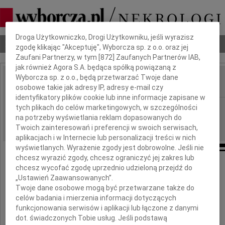
Dbamy o Twoją prywatność
Droga Użytkowniczko, Drogi Użytkowniku, jeśli wyrazisz
Nekrologi
Odeszli
Poradnik pogrzebowy
zgodę klikając "Akceptuję", Wyborcza sp. z o.o. oraz jej
Zaufani Partnerzy, w tym [
872
] Zaufanych Partnerów IAB,
jak również Agora S.A. będąca spółką powiązaną z
Wyborcza sp. z o.o., będą przetwarzać Twoje dane
osobowe takie jak adresy IP, adresy e-mail czy
IMIĘ I NAZWISKO:
identyfikatory plików cookie lub inne informacje zapisane w
Szczecin
tych plikach do celów marketingowych, w szczególności
REGION:
na potrzeby wyświetlania reklam dopasowanych do
14.11.2017
DATA EMISJI:
Twoich zainteresowań i preferencji w swoich serwisach,
aplikacjach i w Internecie lub personalizacji treści w nich
wyświetlanych. Wyrażenie zgody jest dobrowolne. Jeśli nie
chcesz wyrazić zgody, chcesz ograniczyć jej zakres lub
chcesz wycofać zgodę uprzednio udzieloną przejdź do
Drogiej Koleżance
„Ustawień Zaawansowanych”.
Twoje dane osobowe mogą być przetwarzane także do
celów badania i mierzenia informacji dotyczących
Ewie Rozwadowskiej
funkcjonowania serwisów i aplikacji lub łączone z danymi
dot. świadczonych Tobie usług. Jeśli podstawą