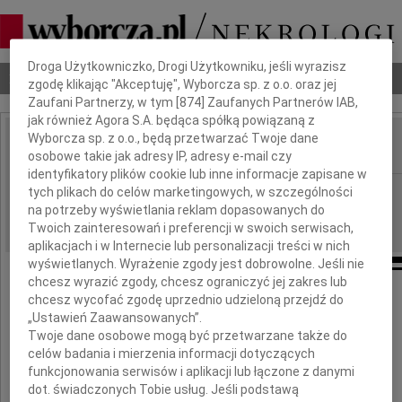
Dbamy o Twoją prywatność
Droga Użytkowniczko, Drogi Użytkowniku, jeśli wyrazisz
Nekrologi
Odeszli
Poradnik pogrzebowy
zgodę klikając "Akceptuję", Wyborcza sp. z o.o. oraz jej
Zaufani Partnerzy, w tym [
874
] Zaufanych Partnerów IAB,
jak również Agora S.A. będąca spółką powiązaną z
Wyborcza sp. z o.o., będą przetwarzać Twoje dane
osobowe takie jak adresy IP, adresy e-mail czy
IMIĘ I NAZWISKO:
identyfikatory plików cookie lub inne informacje zapisane w
Szczecin
tych plikach do celów marketingowych, w szczególności
REGION:
na potrzeby wyświetlania reklam dopasowanych do
02.11.2017
DATA EMISJI:
Twoich zainteresowań i preferencji w swoich serwisach,
aplikacjach i w Internecie lub personalizacji treści w nich
wyświetlanych. Wyrażenie zgody jest dobrowolne. Jeśli nie
chcesz wyrazić zgody, chcesz ograniczyć jej zakres lub
Dziś po raz pierwszy wspominamy
chcesz wycofać zgodę uprzednio udzieloną przejdź do
w Dniu Zadusznym
„Ustawień Zaawansowanych”.
Twoje dane osobowe mogą być przetwarzane także do
celów badania i mierzenia informacji dotyczących
Alfredę Bagińską
funkcjonowania serwisów i aplikacji lub łączone z danymi
dot. świadczonych Tobie usług. Jeśli podstawą