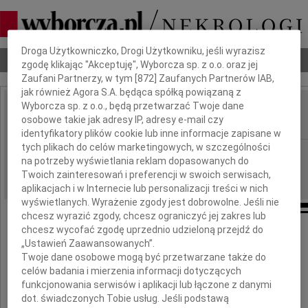
Dbamy o Twoją prywatność
Droga Użytkowniczko, Drogi Użytkowniku, jeśli wyrazisz
Nekrologi
Odeszli
Poradnik pogrzebowy
zgodę klikając "Akceptuję", Wyborcza sp. z o.o. oraz jej
Zaufani Partnerzy, w tym [
872
] Zaufanych Partnerów IAB,
jak również Agora S.A. będąca spółką powiązaną z
Wyborcza sp. z o.o., będą przetwarzać Twoje dane
Marek Tabor
osobowe takie jak adresy IP, adresy e-mail czy
IMIĘ I NAZWISKO:
identyfikatory plików cookie lub inne informacje zapisane w
tych plikach do celów marketingowych, w szczególności
Warszawa
REGION:
na potrzeby wyświetlania reklam dopasowanych do
19.09.2009
DATA EMISJI:
Twoich zainteresowań i preferencji w swoich serwisach,
aplikacjach i w Internecie lub personalizacji treści w nich
wyświetlanych. Wyrażenie zgody jest dobrowolne. Jeśli nie
chcesz wyrazić zgody, chcesz ograniczyć jej zakres lub
Wyrazy serdecznego współczucia Panu
chcesz wycofać zgodę uprzednio udzieloną przejdź do
„Ustawień Zaawansowanych”.
doc. dr. Markowi Taborowi
Twoje dane osobowe mogą być przetwarzane także do
celów badania i mierzenia informacji dotyczących
z powodu śmierci
funkcjonowania serwisów i aplikacji lub łączone z danymi
dot. świadczonych Tobie usług. Jeśli podstawą
Ojca