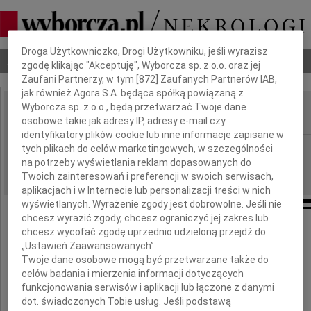
Dbamy o Twoją prywatność
Droga Użytkowniczko, Drogi Użytkowniku, jeśli wyrazisz
Nekrologi
Odeszli
Poradnik pogrzebowy
zgodę klikając "Akceptuję", Wyborcza sp. z o.o. oraz jej
Zaufani Partnerzy, w tym [
872
] Zaufanych Partnerów IAB,
jak również Agora S.A. będąca spółką powiązaną z
Wyborcza sp. z o.o., będą przetwarzać Twoje dane
osobowe takie jak adresy IP, adresy e-mail czy
IMIĘ I NAZWISKO:
identyfikatory plików cookie lub inne informacje zapisane w
Kielce
tych plikach do celów marketingowych, w szczególności
REGION:
na potrzeby wyświetlania reklam dopasowanych do
20.10.2017
DATA EMISJI:
Twoich zainteresowań i preferencji w swoich serwisach,
aplikacjach i w Internecie lub personalizacji treści w nich
wyświetlanych. Wyrażenie zgody jest dobrowolne. Jeśli nie
chcesz wyrazić zgody, chcesz ograniczyć jej zakres lub
Panu
chcesz wycofać zgodę uprzednio udzieloną przejdź do
„Ustawień Zaawansowanych”.
Twoje dane osobowe mogą być przetwarzane także do
Markowi Sułowskiemu
celów badania i mierzenia informacji dotyczących
funkcjonowania serwisów i aplikacji lub łączone z danymi
Dyrektorowi Technicznemu DEK MEBLE
dot. świadczonych Tobie usług. Jeśli podstawą