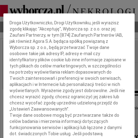
Dbamy o Twoją prywatność
Droga Użytkowniczko, Drogi Użytkowniku, jeśli wyrazisz
Nekrologi
Odeszli
Poradnik pogrzebowy
zgodę klikając "Akceptuję", Wyborcza sp. z o.o. oraz jej
Zaufani Partnerzy, w tym [
874
] Zaufanych Partnerów IAB,
jak również Agora S.A. będąca spółką powiązaną z
Wyborcza sp. z o.o., będą przetwarzać Twoje dane
Andrzej Paluchowski
osobowe takie jak adresy IP, adresy e-mail czy
IMIĘ I NAZWISKO:
identyfikatory plików cookie lub inne informacje zapisane w
tych plikach do celów marketingowych, w szczególności
Lublin
REGION:
na potrzeby wyświetlania reklam dopasowanych do
18.10.2017
DATA EMISJI:
Twoich zainteresowań i preferencji w swoich serwisach,
aplikacjach i w Internecie lub personalizacji treści w nich
wyświetlanych. Wyrażenie zgody jest dobrowolne. Jeśli nie
chcesz wyrazić zgody, chcesz ograniczyć jej zakres lub
chcesz wycofać zgodę uprzednio udzieloną przejdź do
Z wielkim smutkiem przyjęliśmy wiadomość o śmie
„Ustawień Zaawansowanych”.
Twoje dane osobowe mogą być przetwarzane także do
Pana Dyrektora
celów badania i mierzenia informacji dotyczących
funkcjonowania serwisów i aplikacji lub łączone z danymi
Andrzeja Paluchowskie
dot. świadczonych Tobie usług. Jeśli podstawą