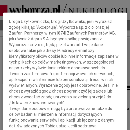
Dbamy o Twoją prywatność
Droga Użytkowniczko, Drogi Użytkowniku, jeśli wyrazisz
Nekrologi
Odeszli
Poradnik pogrzebowy
zgodę klikając "Akceptuję", Wyborcza sp. z o.o. oraz jej
Zaufani Partnerzy, w tym [
874
] Zaufanych Partnerów IAB,
jak również Agora S.A. będąca spółką powiązaną z
Wyborcza sp. z o.o., będą przetwarzać Twoje dane
Anna Zejfer
osobowe takie jak adresy IP, adresy e-mail czy
IMIĘ I NAZWISKO:
identyfikatory plików cookie lub inne informacje zapisane w
tych plikach do celów marketingowych, w szczególności
Łódź
REGION:
na potrzeby wyświetlania reklam dopasowanych do
14.10.2017
DATA EMISJI:
Twoich zainteresowań i preferencji w swoich serwisach,
aplikacjach i w Internecie lub personalizacji treści w nich
wyświetlanych. Wyrażenie zgody jest dobrowolne. Jeśli nie
chcesz wyrazić zgody, chcesz ograniczyć jej zakres lub
chcesz wycofać zgodę uprzednio udzieloną przejdź do
„Ustawień Zaawansowanych”.
Dnia 10 października 2017 roku
Twoje dane osobowe mogą być przetwarzane także do
odeszła moja wspaniała, ukochana Przyjaciólka
celów badania i mierzenia informacji dotyczących
funkcjonowania serwisów i aplikacji lub łączone z danymi
dot. świadczonych Tobie usług. Jeśli podstawą