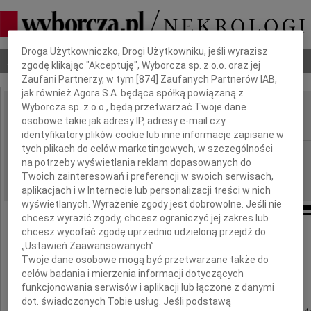
Dbamy o Twoją prywatność
Droga Użytkowniczko, Drogi Użytkowniku, jeśli wyrazisz
Nekrologi
Odeszli
Poradnik pogrzebowy
zgodę klikając "Akceptuję", Wyborcza sp. z o.o. oraz jej
Zaufani Partnerzy, w tym [
874
] Zaufanych Partnerów IAB,
jak również Agora S.A. będąca spółką powiązaną z
Wyborcza sp. z o.o., będą przetwarzać Twoje dane
Anna Krysicka
osobowe takie jak adresy IP, adresy e-mail czy
IMIĘ I NAZWISKO:
identyfikatory plików cookie lub inne informacje zapisane w
tych plikach do celów marketingowych, w szczególności
Płock
REGION:
na potrzeby wyświetlania reklam dopasowanych do
07.10.2017
DATA EMISJI:
Twoich zainteresowań i preferencji w swoich serwisach,
aplikacjach i w Internecie lub personalizacji treści w nich
wyświetlanych. Wyrażenie zgody jest dobrowolne. Jeśli nie
chcesz wyrazić zgody, chcesz ograniczyć jej zakres lub
chcesz wycofać zgodę uprzednio udzieloną przejdź do
Anna Krysicka
„Ustawień Zaawansowanych”.
Twoje dane osobowe mogą być przetwarzane także do
celów badania i mierzenia informacji dotyczących
funkcjonowania serwisów i aplikacji lub łączone z danymi
żyła lat 94
dot. świadczonych Tobie usług. Jeśli podstawą