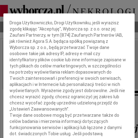
Dbamy o Twoją prywatność
Droga Użytkowniczko, Drogi Użytkowniku, jeśli wyrazisz
Nekrologi
Odeszli
Poradnik pogrzebowy
zgodę klikając "Akceptuję", Wyborcza sp. z o.o. oraz jej
Zaufani Partnerzy, w tym [
874
] Zaufanych Partnerów IAB,
jak również Agora S.A. będąca spółką powiązaną z
Wyborcza sp. z o.o., będą przetwarzać Twoje dane
Halina Tomaszewska
osobowe takie jak adresy IP, adresy e-mail czy
IMIĘ I NAZWISKO:
identyfikatory plików cookie lub inne informacje zapisane w
tych plikach do celów marketingowych, w szczególności
Lublin
REGION:
na potrzeby wyświetlania reklam dopasowanych do
06.10.2017
DATA EMISJI:
Twoich zainteresowań i preferencji w swoich serwisach,
aplikacjach i w Internecie lub personalizacji treści w nich
wyświetlanych. Wyrażenie zgody jest dobrowolne. Jeśli nie
chcesz wyrazić zgody, chcesz ograniczyć jej zakres lub
chcesz wycofać zgodę uprzednio udzieloną przejdź do
Wyrażamy głęboki żal i smutek
„Ustawień Zaawansowanych”.
z powodu śmierci
Twoje dane osobowe mogą być przetwarzane także do
celów badania i mierzenia informacji dotyczących
Haliny Tomaszewskiej
funkcjonowania serwisów i aplikacji lub łączone z danymi
dot. świadczonych Tobie usług. Jeśli podstawą