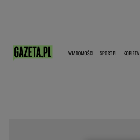
Poczta - Logowanie
Pobierz 
WIADOMOŚCI
SPORT.PL
KOBIETA
DZIECKO
KOBIETA
KULTURA
NEX
WIADOMOŚCI
SPORT
G.PL
Skoki narciarskie
Haps.pl
Ekstraklasa
Wiadomości ze świata
Bundesliga
Sport wiadomości
Liga Mistrzów
Horoskop
Liga Europy
Papież Franiszek
Koszykówka