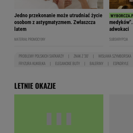
Jedno przekonanie może utrudniać życie
osobom z astygmatyzmem. Zwłaszcza
medyków". 
latem
adwokaci
MATERIAŁ PROMOCYJNY
SUBSKRYPCJA
PROBLEMY POLSKICH SIATKARZY
ZNAK Z '30'
WISŁAWA SZYMBORSKA
FRYZURA KUKIEŁKA
ELEGANCKIE BUTY
BALERINY
ESPADRYLE
LETNIE OKAZJE