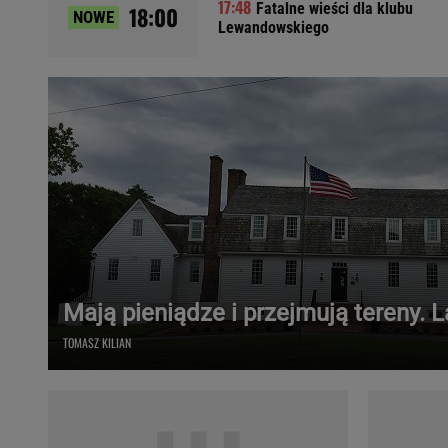
Fatalne wieści dla klubu
18:00
NOWE
Ładowanie samochodu elektrycznego
Lewandowskiego
Filtr cząstek stałych
Brzydki zapach w samochodzie
Numer Vin
Ogłoszenia motoryzacyjne
Waluty
Komunikaty
Opel Meriva
Toyota Auris
Toyota Avensis
Jeep Grand Cherokee
Mają pieniądze i przejmują tereny. 
POPULARNE TEMATY
TOMASZ KILIAN
Liga Mistrzów
Legia Warszawa
Liga Europy
Paszport Covidowy
Piłka Nożna
Wczasy w górach