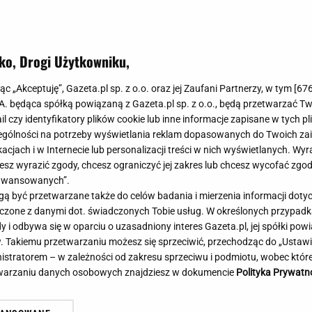
Meghan Markle
Krzesełka do ka
Magda Gessler
Łóżka dla dzieci
Barbara Kurdej-Szatan
Foteliki samoc
ko, Drogi Użytkowniku,
Księżna Kate
Przepisy
Porady
Jak zrobić?
jąc „Akceptuję”, Gazeta.pl sp. z o.o. oraz jej Zaufani Partnerzy, w tym [
67
.A. będąca spółką powiązaną z Gazeta.pl sp. z o.o., będą przetwarzać T
Na czasie
Grzyby
ail czy identyfikatory plików cookie lub inne informacje zapisane w tych p
Memy
Koronawirus
gólności na potrzeby wyświetlania reklam dopasowanych do Twoich zain
Radio Zet
Porady - Zdrowi
acjach i w Internecie lub personalizacji treści w nich wyświetlanych. Wyr
Radio Pogoda
Sukienki jeanso
cesz wyrazić zgody, chcesz ograniczyć jej zakres lub chcesz wycofać zgo
Radio internetowe
Torebki worki
aawansowanych”.
 być przetwarzane także do celów badania i mierzenia informacji dot
Rock Radio
Życzenia
 łączone z danymi dot. świadczonych Tobie usług. W określonych przypad
Złote Przeboje
Życzenia urodz
i odbywa się w oparciu o uzasadniony interes Gazeta.pl, jej spółki powi
Chillizet - radio internetowe
Życzenia imien
. Takiemu przetwarzaniu możesz się sprzeciwić, przechodząc do „Ust
Podcasty
Newsy, plotki - 
nistratorem – w zależności od zakresu sprzeciwu i podmiotu, wobec które
E-booki - Audiobooki
Lifestyle
etwarzaniu danych osobowych znajdziesz w dokumencie
Polityka Prywatn
Planeta.pl
Co obejrzeć