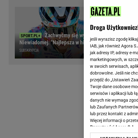
Wiadomości z Polski
Tenis
Plotki na topie
Sporty Walki
Niedziela handlowa
Siatkówka
Droga Użytkownicz
Informacje na bieżąco
PlusLiga
Zachwyćmy się wyczynem
Metro Warszawa
Lekkoatletyka
jeśli wyrazisz zgodę klika
Niewiadomej. "Najlepsza w historii"
IAB, jak również Agora S
Duży Format
Kolarstwo
SUBSKRYPCJA
jak adresy IP, adresy e-m
Pogoda Warszawa
Bieganie
marketingowych, w szcze
Pogoda Kraków
Trening - ćwiczenia
w swoich serwisach, aplik
Pogoda Gdańsk
Ćwiczenia
dobrowolne. Jeśli nie ch
Pogoda Poznań
Dieta - Odżywianie
przejdź do „Ustawień Z
Twoje dane osobowe mogą
Pogoda Wrocław
Jak schudnąć?
serwisów i aplikacji lub
Gazeta na X
Sport - Fitness
danych nie wymaga zgody 
Fitness
lub Zaufanych Partnerów
F1 - Formuła 1
lub przez kontakt z admi
Więcej informacji o prz
Prywatności Agora S.A.