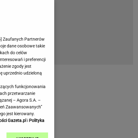
rmienia
Gliwice
Kielce
hodowe
Kraków
Lublin
Łódź
6
] Zaufanych Partnerów
woje dane osobowe takie
Olsztyn
likach do celów
Opole
teresowań i preferencji
e
Płock
ażenie zgody jest
we
Poznań
dę uprzednio udzieloną
Radom
yczących funkcjonowania
Rzeszów
kach przetwarzanie
inowe
Sosnowiec
ązanej – Agora S.A. –
inowe
Szczecin
awień Zaawansowanych”
Melo Radio
Toruń
go jest kierowany.
Trójmiasto
ości Gazeta.pl
i
Polityka
Warszawa
Wrocław