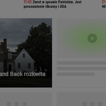
Zwrot w sprawie Patriotów. Jest
Telewizor LG O
porozumienie Ukrainy i USA
40
Land Back rozkwita
Doda
Kalkulator Poro
Magda Gessler
Kalendarz dni p
Agnieszka Woźniak-Starak
Kalendarz ciąży