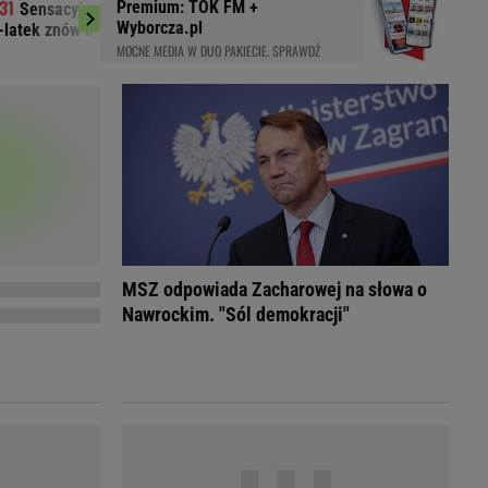
Premium: TOK FM +
Sensacyjny lider I ligi. Nie stracili gola,
MSZ odpowiada
LED
Wyborcza.pl
-latek znów błysnął
800+, Rosja - "trumi
MOCNE MEDIA W DUO PAKIECIE. SPRAWDŹ
MSZ odpowiada Zacharowej na słowa o
Nawrockim. "Sól demokracji"
du
Rodzina
łodnych
Wakacje
Sennik