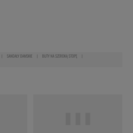
SANDAŁY DAMSKIE
BUTY NA SZEROKĄ STOPĘ