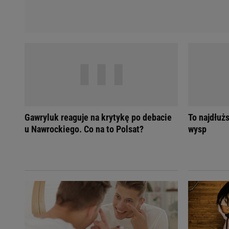
Gawryluk reaguje na krytykę po debacie
To najdłuż
u Nawrockiego. Co na to Polsat?
wysp