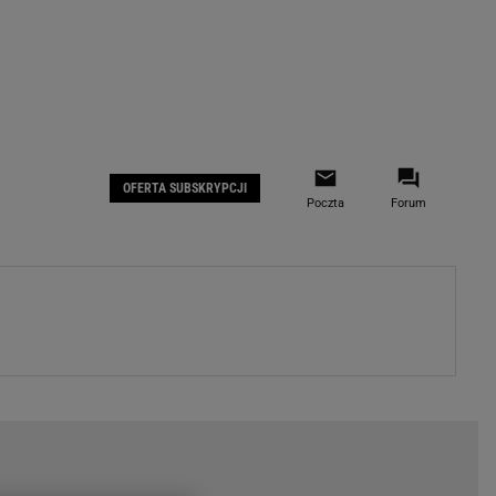
 IOS
Gazeta.pl na Facebooku
OFERTA SUBSKRYPCJI
Poczta
Forum
ZA
WYDARZENIA GOSPODARCZE
LOKALNE
Białystok
Bielsko-Biała
stki
Bydgoszcz
moda
Częstochowa
uże buty
Gorzów Wielkopolski
ecka
Katowice