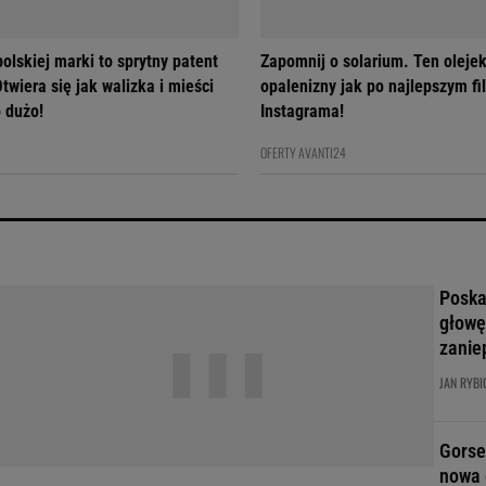
olskiej marki to sprytny patent
Zapomnij o solarium. Ten olejek
twiera się jak walizka i mieści
opalenizny jak po najlepszym fil
 dużo!
Instagrama!
OFERTY AVANTI24
Poskar
głowę
zanie
JAN RYBI
Gorse
nowa 