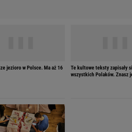
sze jezioro w Polsce. Ma aż 16
Te kultowe teksty zapisały s
wszystkich Polaków. Znasz j