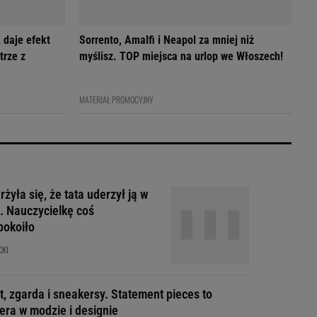
 daje efekt
Sorrento, Amalfi i Neapol za mniej niż
trze z
myślisz. TOP miejsca na urlop we Włoszech!
MATERIAŁ PROMOCYJNY
żyła się, że tata uderzył ją w
. Nauczycielkę coś
pokoiło
CKI
t, zgarda i sneakersy. Statement pieces to
era w modzie i designie