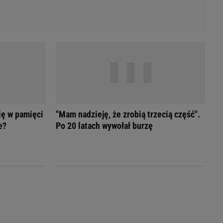
ię w pamięci
"Mam nadzieję, że zrobią trzecią część".
e?
Po 20 latach wywołał burzę