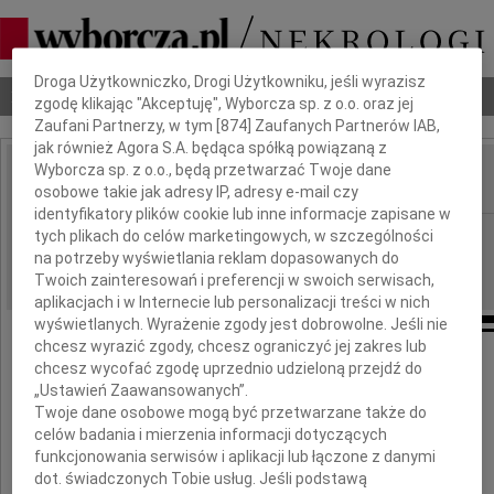
Dbamy o Twoją prywatność
Droga Użytkowniczko, Drogi Użytkowniku, jeśli wyrazisz
Nekrologi
Odeszli
Poradnik pogrzebowy
zgodę klikając "Akceptuję", Wyborcza sp. z o.o. oraz jej
Zaufani Partnerzy, w tym [
874
] Zaufanych Partnerów IAB,
jak również Agora S.A. będąca spółką powiązaną z
Wyborcza sp. z o.o., będą przetwarzać Twoje dane
osobowe takie jak adresy IP, adresy e-mail czy
IMIĘ I NAZWISKO:
identyfikatory plików cookie lub inne informacje zapisane w
Warszawa
tych plikach do celów marketingowych, w szczególności
REGION:
na potrzeby wyświetlania reklam dopasowanych do
11.05.2010
DATA EMISJI:
Twoich zainteresowań i preferencji w swoich serwisach,
aplikacjach i w Internecie lub personalizacji treści w nich
wyświetlanych. Wyrażenie zgody jest dobrowolne. Jeśli nie
chcesz wyrazić zgody, chcesz ograniczyć jej zakres lub
Panu Prezesowi
chcesz wycofać zgodę uprzednio udzieloną przejdź do
„Ustawień Zaawansowanych”.
Twoje dane osobowe mogą być przetwarzane także do
Jerzemu Janusowi
celów badania i mierzenia informacji dotyczących
funkcjonowania serwisów i aplikacji lub łączone z danymi
najserdeczniejsze wyrazy współczucia
dot. świadczonych Tobie usług. Jeśli podstawą