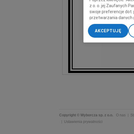
z o. o. jej Zaufanych 
swoje preferencje dot.
przetwarzania danych 
„Ustawienia zaawansow
AKCEPTUJĘ
My, nasi Zaufani Part
dokładnych danych geol
Przechowywanie informa
treści, badnie odbiorcó
Copyright © Wyborcza sp. z o.o.
O nas
St
Ustawienia prywatności