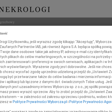
ogrzebowy
tność
Szukaj
ogi Użytkowniku, jeśli wyrazisz zgodę klikając "Akceptuję", Wyborcza sp
Imię i na
 Zaufanych Partnerów IAB, jak również Agora S.A. będąca spółką powi
Twoje dane osobowe takie jak adresy IP, adresy e-mail czy identyfikato
 tych plikach do celów marketingowych, w szczególności na potrzeby 
 zainteresowań i preferencji w swoich serwisach, aplikacjach i w Int
w nich wyświetlanych. Wyrażenie zgody jest dobrowolne. Jeśli nie chce
INNE NE
 lub chcesz wycofać zgodę uprzednio udzieloną przejdź do „Ustawień
07.0
gą być przetwarzane także do celów badania i mierzenia informacji
Dziek
w i aplikacji lub łączone z danymi dot. świadczonych Tobie usług. Jeś
07.0
nych jest uzasadniony interes Wyborcza sp. z o.o., jej spółki powiąza
raciom Holnickim
Nasze
masz prawo wyrazić sprzeciw. Aby to zrobić przejdź do „Ustawień Z
Jacek
istratorem – w zależności od zakresu sprzeciwu i podmiotu, wobec któ
Z wie
dziesz w
Polityce Prywatności Wyborcza.pl
i
Polityce Prywatności Agor
azy serdecznego współczucia
Małgo
z powodu śmierci
W dni
ceptuję" wyrażasz zgodę na zainstalowanie i przechowywanie plików t