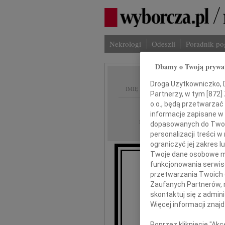
Nekrologi
Odeszli
Poradnik p
Dbamy o Twoją prywa
Droga Użytkowniczko, Dr
IMIĘ I NAZWISKO:
Partnerzy, w tym [
872
]
o.o., będą przetwarzać 
Warszawa
REGION:
informacje zapisane w
11.05.2010
DATA EMISJI:
dopasowanych do Twoich
personalizacji treści 
ograniczyć jej zakres
Twoje dane osobowe mo
funkcjonowania serwisó
przetwarzania Twoich da
B
Zaufanych Partnerów, 
skontaktuj się z admin
Więcej informacji znaj
wyr
Poprzez kliknięcie "Ak