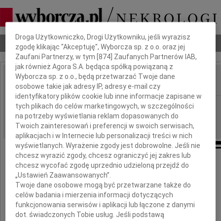
Dbamy o Twoją prywatność
Droga Użytkowniczko, Drogi Użytkowniku, jeśli wyrazisz
Nekrologi
Odeszli
Poradnik pogrzebowy
zgodę klikając "Akceptuję", Wyborcza sp. z o.o. oraz jej
Zaufani Partnerzy, w tym [
874
] Zaufanych Partnerów IAB,
jak również Agora S.A. będąca spółką powiązaną z
Wyborcza sp. z o.o., będą przetwarzać Twoje dane
osobowe takie jak adresy IP, adresy e-mail czy
IMIĘ I NAZWISKO:
identyfikatory plików cookie lub inne informacje zapisane w
Częstochowa
tych plikach do celów marketingowych, w szczególności
REGION:
na potrzeby wyświetlania reklam dopasowanych do
29.09.2017
DATA EMISJI:
Twoich zainteresowań i preferencji w swoich serwisach,
aplikacjach i w Internecie lub personalizacji treści w nich
wyświetlanych. Wyrażenie zgody jest dobrowolne. Jeśli nie
chcesz wyrazić zgody, chcesz ograniczyć jej zakres lub
chcesz wycofać zgodę uprzednio udzieloną przejdź do
Panu Profesorowi
„Ustawień Zaawansowanych”.
Twoje dane osobowe mogą być przetwarzane także do
Marcinowi Demkowowi
celów badania i mierzenia informacji dotyczących
funkcjonowania serwisów i aplikacji lub łączone z danymi
dot. świadczonych Tobie usług. Jeśli podstawą
wyrazy szczerego współczucia