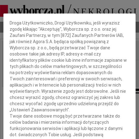
Dbamy o Twoją prywatność
Droga Użytkowniczko, Drogi Użytkowniku, jeśli wyrazisz
Nekrologi
Odeszli
Poradnik pogrzebowy
zgodę klikając "Akceptuję", Wyborcza sp. z o.o. oraz jej
Zaufani Partnerzy, w tym [
872
] Zaufanych Partnerów IAB,
jak również Agora S.A. będąca spółką powiązaną z
Wyborcza sp. z o.o., będą przetwarzać Twoje dane
osobowe takie jak adresy IP, adresy e-mail czy
IMIĘ I NAZWISKO:
identyfikatory plików cookie lub inne informacje zapisane w
Wrocław
tych plikach do celów marketingowych, w szczególności
REGION:
na potrzeby wyświetlania reklam dopasowanych do
11.05.2010
DATA EMISJI:
Twoich zainteresowań i preferencji w swoich serwisach,
aplikacjach i w Internecie lub personalizacji treści w nich
wyświetlanych. Wyrażenie zgody jest dobrowolne. Jeśli nie
chcesz wyrazić zgody, chcesz ograniczyć jej zakres lub
Koledze
chcesz wycofać zgodę uprzednio udzieloną przejdź do
„Ustawień Zaawansowanych”.
Twoje dane osobowe mogą być przetwarzane także do
Mirkowi Sakowiczowi
celów badania i mierzenia informacji dotyczących
funkcjonowania serwisów i aplikacji lub łączone z danymi
i
dot. świadczonych Tobie usług. Jeśli podstawą