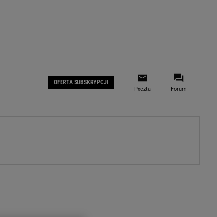
 IOS
Gazeta.pl na Facebooku
OFERTA SUBSKRYPCJI
Poczta
Forum
ZA
WYDARZENIA GOSPODARCZE
LOKALNE
Białystok
Bielsko-Biała
stki
Bydgoszcz
moda
Częstochowa
uże buty
Gorzów Wielkopolski
ecka
Katowice