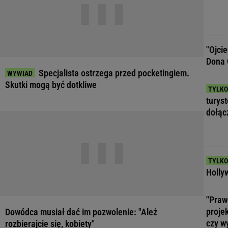
"Ojci
Dona 
Specjalista ostrzega przed pocketingiem.
Skutki mogą być dotkliwe
turys
dołąc
Hollyw
"Praw
projek
Dowódca musiał dać im pozwolenie: "Ależ
czy w
rozbierajcie się, kobiety"