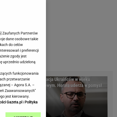
rmienia
Gliwice
Kielce
hodowe
Kraków
Lublin
Łódź
6
] Zaufanych Partnerów
woje dane osobowe takie
Olsztyn
likach do celów
Opole
teresowań i preferencji
e
Płock
ażenie zgody jest
we
Poznań
dę uprzednio udzieloną
Radom
yczących funkcjonowania
Rzeszów
m Warszawy.
Deportacja Ukraińców w wieku
kach przetwarzanie
inowe
Sosnowiec
minalni
poborowym. Horała uderza w pomysł
ązanej – Agora S.A. –
inowe
Szczecin
awień Zaawansowanych”
PiS
Melo Radio
Toruń
go jest kierowany.
Trójmiasto
ości Gazeta.pl
i
Polityka
Warszawa
Wrocław