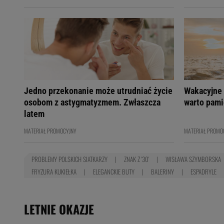
Jedno przekonanie może utrudniać życie
Wakacyjne 
osobom z astygmatyzmem. Zwłaszcza
warto pami
latem
MATERIAŁ PROMOCYJNY
MATERIAŁ PROMO
PROBLEMY POLSKICH SIATKARZY
ZNAK Z '30'
WISŁAWA SZYMBORSKA
FRYZURA KUKIEŁKA
ELEGANCKIE BUTY
BALERINY
ESPADRYLE
LETNIE OKAZJE