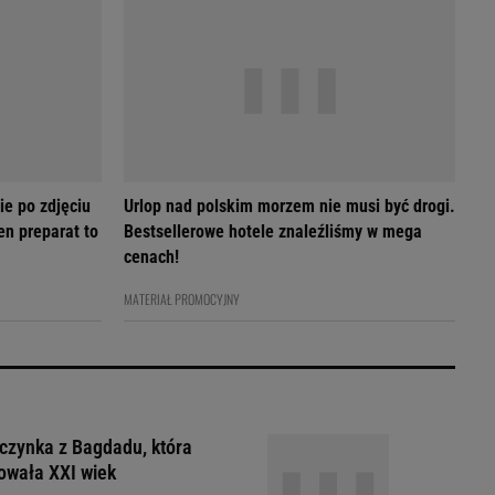
ie po zdjęciu
Urlop nad polskim morzem nie musi być drogi.
en preparat to
Bestsellerowe hotele znaleźliśmy w mega
cenach!
MATERIAŁ PROMOCYJNY
czynka z Bagdadu, która
owała XXI wiek