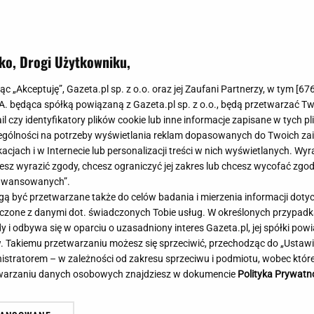
Meghan Markle
Krzesełka do ka
Magda Gessler
Łóżka dla dzieci
Barbara Kurdej-Szatan
Foteliki samoc
ko, Drogi Użytkowniku,
Księżna Kate
Przepisy
Porady
Jak zrobić?
jąc „Akceptuję”, Gazeta.pl sp. z o.o. oraz jej Zaufani Partnerzy, w tym [
67
.A. będąca spółką powiązaną z Gazeta.pl sp. z o.o., będą przetwarzać T
Na czasie
Grzyby
ail czy identyfikatory plików cookie lub inne informacje zapisane w tych p
Memy
Koronawirus
gólności na potrzeby wyświetlania reklam dopasowanych do Twoich zain
Radio Zet
Porady - Zdrowi
acjach i w Internecie lub personalizacji treści w nich wyświetlanych. Wyr
Radio Pogoda
Sukienki jeanso
cesz wyrazić zgody, chcesz ograniczyć jej zakres lub chcesz wycofać zgo
Radio internetowe
Torebki worki
aawansowanych”.
 być przetwarzane także do celów badania i mierzenia informacji dot
Rock Radio
Życzenia
 z najniższym wynikiem od lat.
Brutalny atak w centru
 łączone z danymi dot. świadczonych Tobie usług. W określonych przypad
Złote Przeboje
Życzenia urodz
t nowy sondaż
Napastnika szukają kry
i odbywa się w oparciu o uzasadniony interes Gazeta.pl, jej spółki powi
Chillizet - radio internetowe
Życzenia imien
. Takiemu przetwarzaniu możesz się sprzeciwić, przechodząc do „Ust
Podcasty
Newsy, plotki - 
nistratorem – w zależności od zakresu sprzeciwu i podmiotu, wobec które
E-booki - Audiobooki
Lifestyle
etwarzaniu danych osobowych znajdziesz w dokumencie
Polityka Prywatn
Planeta.pl
Co obejrzeć