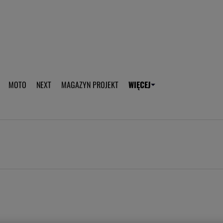
aplikację Gazeta - Android
Pobierz aplikację Gazeta -
MOTO
NEXT
MAGAZYN PROJEKT
WIĘCEJ
T
PLOTEK
SPORT.PL
HOROSKOPY
WEEKEND
TOK FM
WYBORC
ROZRYWKA
ŻYCIE I STYL
Gwiazdy Mundialu
Fryzury
Plotek
Makijaż
Gry online
Magia - Ciekawo
Historie
Wiadomości - 
WAGs
Sposób na za d
Anna Lewandowska
Gorączka u dzi