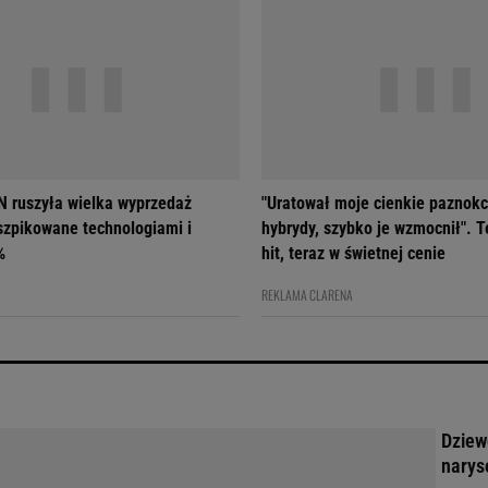
 ruszyła wielka wyprzedaż
"Uratował moje cienkie paznokc
szpikowane technologiami i
hybrydy, szybko je wzmocnił". T
%
hit, teraz w świetnej cenie
REKLAMA CLARENA
Dziew
narys