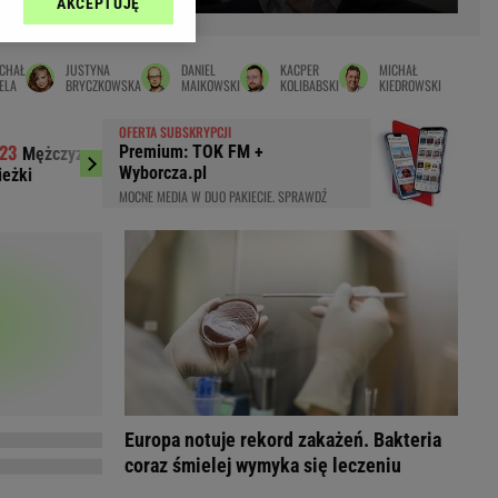
AKCEPTUJĘ
l sp. z o.o., jej
Zielona Góra
ić swoje preferencje
arzania danych poprzez
MAGAZYNY
CHAŁ
JUSTYNA
DANIEL
KACPER
MICHAŁ
ych”. Zmiana ustawień
ELA
BRYCZKOWSKA
MAIKOWSKI
KOLIBABSKI
KIEDROWSKI
syny
Kuchnia
OFERTA SUBSKRYPCJI
a
Wysokie Obcasy
Premium: TOK FM +
Mężczyzna znaleziony u podnóża
Media: To się 
ach:
Wyborcza.pl
ieżki
wielki transfer
y
 celów identyfikacji.
MOCNE MEDIA W DUO PAKIECIE. SPRAWDŹ
omiar reklam i treści,
rynarka
enka za 29zł
zula
 wide
y
to
kim obcasie
Europa notuje rekord zakażeń. Bakteria
coraz śmielej wymyka się leczeniu