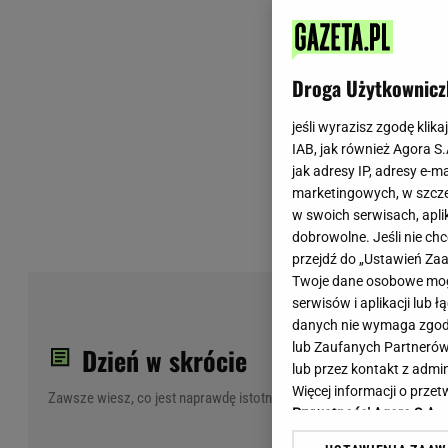
Wiadomości z Polski
Tenis
Plotki na topie
Sporty Walki
Niedziela handlowa
Siatkówka
Droga Użytkownicz
Informacje na bieżąco
PlusLiga
Metro Warszawa
Lekkoatletyka
jeśli wyrazisz zgodę klika
IAB, jak również Agora S
Duży Format
Kolarstwo
jak adresy IP, adresy e-m
Pogoda Warszawa
Bieganie
marketingowych, w szcze
Pogoda Kraków
Trening - ćwiczenia
w swoich serwisach, aplik
Pogoda Gdańsk
Ćwiczenia
dobrowolne. Jeśli nie ch
Pogoda Poznań
Dieta - Odżywianie
przejdź do „Ustawień Z
Twoje dane osobowe mogą
Pogoda Wrocław
Jak schudnąć?
PiS
serwisów i aplikacji lub
Gazeta na X
Sport - Fitness
Jes
danych nie wymaga zgody 
Fitness
lub Zaufanych Partnerów
Dzień w skrócie
F1 - Formuła 1
lub przez kontakt z admi
Więcej informacji o prz
Zawsze wiesz, co jest naprawdę istotne
Prywatności Agora S.A.