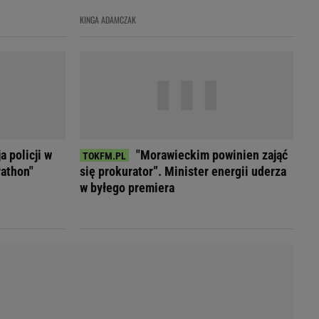
LED
KINGA ADAMCZAK
 policji w
"Morawieckim powinien zająć
rathon"
się prokurator”. Minister energii uderza
w byłego premiera
du
Rodzina
łodnych
Wakacje
Sennik