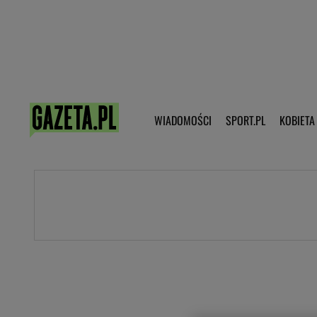
Poczta - Logowanie
Pobierz 
WIADOMOŚCI
SPORT.PL
KOBIETA
DZIECKO
KOBIETA
KULTURA
NEX
WIADOMOŚCI
SPORT
G.PL
Skoki narciarskie
Haps.pl
Ekstraklasa
Wiadomości ze świata
Bundesliga
Sport wiadomości
Liga Mistrzów
Horoskop
Liga Europy
Papież Franiszek
Koszykówka