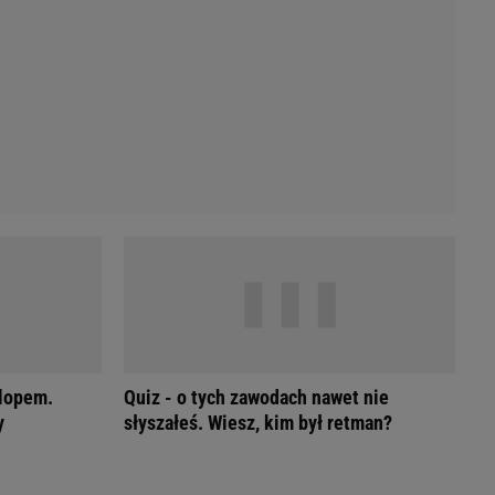
Przetargi
Licytacje komornicze
Komputery Forum
Alkomat online
Kalkulator opłacalności LPG
Przelicznik cm na cale i stopy
Kalkulator momentu obrotowego
Kalkulator mocy
Kalkulator zużycia paliwa
Kalkulator rozmiaru opon
Przelicznik mile na kilometry
rlopem.
Quiz - o tych zawodach nawet nie
y
słyszałeś. Wiesz, kim był retman?