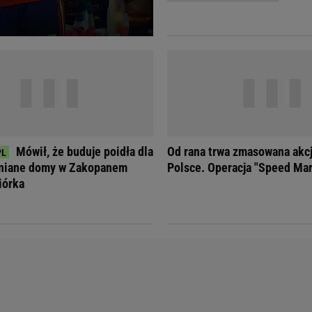
Telewizor LG O
Mówił, że buduje poidła dla
Od rana trwa zmasowana akcja
wniane domy w Zakopanem
Polsce. Operacja "Speed Ma
iórka
Doda
Kalkulator Poro
Magda Gessler
Kalendarz dni p
Agnieszka Woźniak-Starak
Kalendarz ciąży