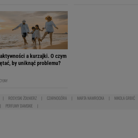
aktywności a kurzajki. O czym
ętać, by uniknąć problemu?
CYJNY
ROSYJSKI ŻOŁNIERZ
CZARNOGÓRA
MARTA NAWROCKA
NIKOLA GRBIĆ
PERFUMY DAMSKIE