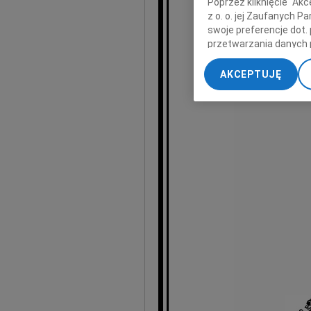
Poprzez kliknięcie "Ak
z o. o. jej Zaufanych 
swoje preferencje dot.
Wyrazy na
przetwarzania danych 
„Ustawienia zaawansow
AKCEPTUJĘ
My, nasi Zaufani Part
dokładnych danych geol
Przechowywanie informa
treści, badnie odbiorcó