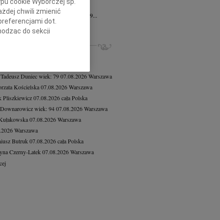
ypu cookie Wyborczej sp.
n Decyk
12.06.2026
Szczecin
żdej chwili zmienić
lkim smutkiem zawiadamiamy, że dnia 9...
preferencjami dot.
cej
hodząc do sekcji
stawień przeglądarki.
ZE NEKROLOGI, KONDOLENCJE
8.2026
Warszawa
h celach:
Użycie
8.2026
Warszawa
lów identyfikacji.
 Tadeusz Duniec
wiek: 79
07.08.2026
Warszawa
ści, pomiar reklam i
rzata Kościelska
07.08.2026
Warszawa
 Pliszkiewicz
07.08.2026
cała Polska
 Downarowicz
wiek: 94
07.08.2026
Warszawa
 Kułakowska
07.08.2026
Warszawa
8.2026
Warszawa
iusz Butruk
07.08.2026
cała Polska
yna Czerny-Latek
07.08.2026
Warszawa
cej