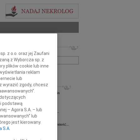
 nekrologów i wspomnień
zwisko lub numer ogłoszenia:
. z o.o. oraz jej Zaufani
ązaną z Wyborcza sp. z
ry plików cookie lub inne
+ szukanie zaawansowane
wyświetlania reklam
ernecie lub
KROLOGI
sz wyrazić zgody, chcesz
 Zaawansowanych”.
andra Szpaczyńska
29.07.2026
Szczecin
 dotyczących
lkim smutkiem i żalem przyjąłem...
li podstawą
7.2026
Szczecin
nej – Agora S.A. – lub
mec. Joannie Martyniuk-Plasze wyrazy...
aawansowanych” lub
rd Ciupak
08.07.2026
Szczecin
rego jest kierowany.
lkim smutkiem i żalem przyjąłem wiadomość...
a S.A.
sław Pietrzak
25.06.2026
Szczecin
lkim smutkiem i żalem przyjąłem...