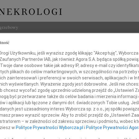
ogrzebowy
Szukaj
tność
Imię i na
ogi Użytkowniku, jeśli wyrazisz zgodę klikając "Akceptuję", Wyborcza sp
 Zaufanych Partnerów IAB, jak również Agora S.A. będąca spółką powi
Twoje dane osobowe takie jak adresy IP, adresy e-mail czy identyfikato
 tych plikach do celów marketingowych, w szczególności na potrzeby 
 zainteresowań i preferencji w swoich serwisach, aplikacjach i w Int
INNE NE
w nich wyświetlanych. Wyrażenie zgody jest dobrowolne. Jeśli nie chce
 lub chcesz wycofać zgodę uprzednio udzieloną przejdź do „Ustawień
Aleks
gą być przetwarzane także do celów badania i mierzenia informacji
Z wie
w i aplikacji lub łączone z danymi dot. świadczonych Tobie usług. Jeś
23.0
nych jest uzasadniony interes Wyborcza sp. z o.o., jej spółki powiąza
Pani 
masz prawo wyrazić sprzeciw. Aby to zrobić przejdź do „Ustawień Z
Edwa
istratorem – w zależności od zakresu sprzeciwu i podmiotu, wobec któ
Z wie
dziesz w
Polityce Prywatności Wyborcza.pl
i
Polityce Prywatności Agor
Stani
deusz Wilkosz
Z wie