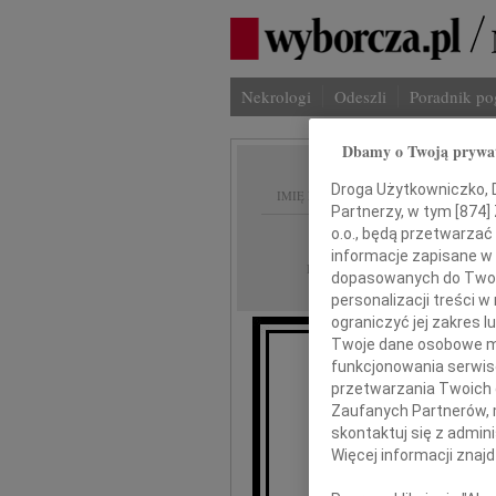
Nekrologi
Odeszli
Poradnik p
Dbamy o Twoją prywa
Droga Użytkowniczko, Dr
IMIĘ I NAZWISKO:
Partnerzy, w tym [
874
]
o.o., będą przetwarzać 
Szczecin
REGION:
informacje zapisane w
29.09.2017
DATA EMISJI:
dopasowanych do Twoich
personalizacji treści 
ograniczyć jej zakres
Twoje dane osobowe mo
funkcjonowania serwisó
przetwarzania Twoich da
Zaufanych Partnerów, 
skontaktuj się z admin
Więcej informacji znaj
Ta