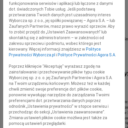
funkcjonowania serwisów i aplikacji lub łączone z danymi
a zostanie tylko fotografia,
dot. świadczonych Tobie usług. Jeśli podstawą
przetwarzania Twoich danych jest uzasadniony interes
to - to jest bardzo mało... M.P.J.
Wyborcza sp. z o.o., jej spółki powiązanej – Agora S.A. – lub
Zaufanych Partnerów, masz prawo wyrazić sprzeciw. Aby
to zrobić przejdź do „Ustawień Zaawansowanych” lub
skontaktuj się z administratorem – w zależności od
16 września 2017 r. z głębokim żalem pożegnaliś
zakresu sprzeciwu i podmiotu, wobec którego jest
na Cmentarzu Komunalnym w Sopocie
kierowany. Więcej informacji znajdziesz w
Polityce
Prywatności Wyborcza.pl
i
Polityce Prywatności Agora S.A.
Poprzez kliknięcie "Akceptuję" wyrażasz zgodę na
prof. Jerzego Młynarcz
zainstalowanie i przechowywanie plików typu cookie
Wyborczej sp. z o. o. jej Zaufanych Partnerów i Agora S.A.
na Twoim urządzeniu końcowym. Możesz też w każdej
chwili zmienić swoje preferencje dot. plików cookie,
ponownie wywołując narzędzie do zarządzania Twoimi
Dziś przyszedł czas na wyrazy wdzięczności:
preferencjami dot. przetwarzania danych poprzez
Lekarzom i pielęgniarkom Oddziału Chorób Wewnętr
odnośnik „Ustawienia prywatności” w stopce serwisu i
i Endokrynologii Szpitala Morskiego w Gdyni, a w szcze
przechodząc do sekcji „Ustawienia zaawansowane”.
ordynatorowi dr. Piotrowi Szafranowi oraz dr Elżbiecie 
Zmiana ustawień plików cookie możliwa jest także za
którzy z wielkim zaangażowaniem i serdecznością podejmow
dla ratowania zdrowia i życia mojego męża, składam t
pomocą ustawień przeglądarki.