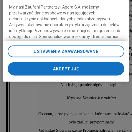
głębokie podziękowania. Najgorętsze wyrazy głębokiej wd
za czuwanie nad całym procesem diagnoz i leczenia oraz nie
My, nasi Zaufani Partnerzy i Agora S.A. możemy
o życie Jerzego do ostatnich dni, kieruję do dr. Michała Szpa
przetwarzać dane osobowe w następujących
ordynatora Oddziału Anestezjologii i Intensywnej Terapii teg
celach:
Użycie dokładnych danych geolokalizacyjnych.
dr Joanny Szpajer, która wraz ze swoim zespołem otoczyła n
Aktywne skanowanie charakterystyki urządzenia do celów
i wysoce profesjonalną opieką, abyśmy tę ostatnią "pr
identyfikacji. Przechowywanie informacji na urządzeniu lub
przeszli w nadzwyczaj humanitarnych warunkach
dostęp do nich. Spersonalizowane reklamy i treści, pomiar
Obok bólu i cierpienia pozostało wspomnienie
ludzkiej dobroci i życzliwości.
reklam i treści, badnie odbiorców i ulepszanie usług.
Jednocześnie pragnę też podziękować wszystkim
Lista Zaufanych Partnerów
USTAWIENIA ZAAWANSOWANE
którzy przyczynili się do wzniosłego i bardzo uroczystego
mego męża, składali kondolencje i uczestniczyli w ost
drodze tego wybitnego prawnika, sportowca, wychowawcy w
AKCEPTUJĘ
prawników w Polsce i na świecie, aktywnego społecznika i
mojego ukochanego Męża i Przyjaciela. Bardzo serdecznie
Niech Jego pamięć nigdy nie zaginie.
Krystyna Kowalczyk z rodziną
Osobom, które pytają o nr konta, które zamiast kwiató
było zasilić, przypominam:
Gdyńskie Stowarzyszenie Promocji Zdrowia "Serca - 