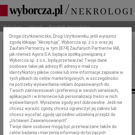
Dbamy o Twoją prywatność
Nekrologi
Odeszli
Poradnik pogrzebowy
Droga Użytkowniczko, Drogi Użytkowniku, jeśli wyrazisz
zgodę klikając "Akceptuję", Wyborcza sp. z o.o. oraz jej
Zaufani Partnerzy, w tym [
874
] Zaufanych Partnerów IAB,
Jerzy Młynarczyk
IMIĘ I NAZWISKO:
jak również Agora S.A. będąca spółką powiązaną z
Wyborcza sp. z o.o., będą przetwarzać Twoje dane
osobowe takie jak adresy IP, adresy e-mail czy
Gdańsk
REGION:
identyfikatory plików cookie lub inne informacje zapisane w
27.09.2017
DATA EMISJI:
tych plikach do celów marketingowych, w szczególności
na potrzeby wyświetlania reklam dopasowanych do
Twoich zainteresowań i preferencji w swoich serwisach,
aplikacjach i w Internecie lub personalizacji treści w nich
wyświetlanych. Wyrażenie zgody jest dobrowolne. Jeśli nie
Podziękowanie
chcesz wyrazić zgody, chcesz ograniczyć jej zakres lub
chcesz wycofać zgodę uprzednio udzieloną przejdź do
„Ustawień Zaawansowanych”.
Gdy się miało szczęście, które się nie trafia:
Twoje dane osobowe mogą być przetwarzane także do
celów badania i mierzenia informacji dotyczących
czyjeś ciało i ziemię całą,