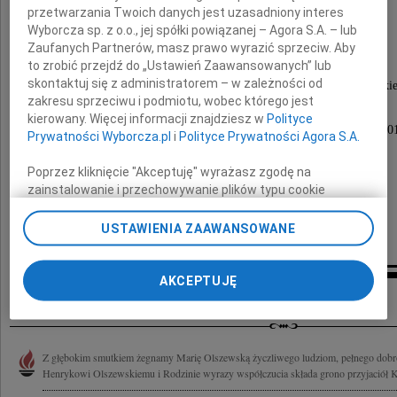
przetwarzania Twoich danych jest uzasadniony interes
Wyborcza sp. z o.o., jej spółki powiązanej – Agora S.A. – lub
Maria Olszewska
Zaufanych Partnerów, masz prawo wyrazić sprzeciw. Aby
to zrobić przejdź do „Ustawień Zaawansowanych” lub
skontaktuj się z administratorem – w zależności od
b.starszy kustosz dyplomowany w Bibliotece Kórnicki
zakresu sprzeciwu i podmiotu, wobec którego jest
kierowany. Więcej informacji znajdziesz w
Polityce
Pogrzeb odbędzie się w poniedziałek 2 października 20
Prywatności Wyborcza.pl
i
Polityce Prywatności Agora S.A.
o godzinie 12.30 na cmentarzu Junikowo.
Poprzez kliknięcie "Akceptuję" wyrażasz zgodę na
zainstalowanie i przechowywanie plików typu cookie
Pogrążeni w bólu
Wyborczej sp. z o. o. jej Zaufanych Partnerów i Agora S.A.
na Twoim urządzeniu końcowym. Możesz też w każdej
USTAWIENIA ZAAWANSOWANE
mąż, córka, wnuki, prawnuki, rodzina
chwili zmienić swoje preferencje dot. plików cookie,
ponownie wywołując narzędzie do zarządzania Twoimi
preferencjami dot. przetwarzania danych poprzez
AKCEPTUJĘ
Kondolencje
odnośnik „Ustawienia prywatności” w stopce serwisu i
przechodząc do sekcji „Ustawienia zaawansowane”.
Zmiana ustawień plików cookie możliwa jest także za
pomocą ustawień przeglądarki.
Z głębokim smutkiem żegnamy Marię Olszewską życzliwego ludziom, pełnego dobro
Henrykowi Olszewskiemu i Rodzinie wyrazy współczucia składa grono przyjaciół K
My, nasi Zaufani Partnerzy i Agora S.A. możemy