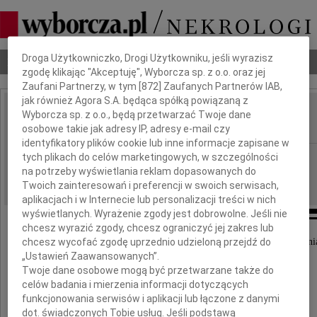
Dbamy o Twoją prywatność
Droga Użytkowniczko, Drogi Użytkowniku, jeśli wyrazisz
Nekrologi
Odeszli
Poradnik pogrzebowy
zgodę klikając "Akceptuję", Wyborcza sp. z o.o. oraz jej
Zaufani Partnerzy, w tym [
872
] Zaufanych Partnerów IAB,
jak również Agora S.A. będąca spółką powiązaną z
Maria Olszewska
Wyborcza sp. z o.o., będą przetwarzać Twoje dane
IMIĘ I NAZWISKO:
osobowe takie jak adresy IP, adresy e-mail czy
identyfikatory plików cookie lub inne informacje zapisane w
Poznań
tych plikach do celów marketingowych, w szczególności
REGION:
na potrzeby wyświetlania reklam dopasowanych do
29.09.2017
DATA EMISJI:
Twoich zainteresowań i preferencji w swoich serwisach,
aplikacjach i w Internecie lub personalizacji treści w nich
wyświetlanych. Wyrażenie zgody jest dobrowolne. Jeśli nie
chcesz wyrazić zgody, chcesz ograniczyć jej zakres lub
chcesz wycofać zgodę uprzednio udzieloną przejdź do
Z głębokim smutkiem zawiadamiamy, że w dniu 21 wrześni
zmarła po ciężkiej chorobie w wieku 88 lat
„Ustawień Zaawansowanych”.
Twoje dane osobowe mogą być przetwarzane także do
celów badania i mierzenia informacji dotyczących
funkcjonowania serwisów i aplikacji lub łączone z danymi
dot. świadczonych Tobie usług. Jeśli podstawą