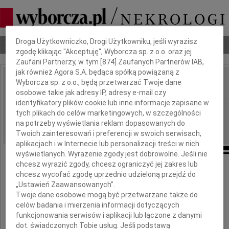
Dbamy o Twoją prywatność
Droga Użytkowniczko, Drogi Użytkowniku, jeśli wyrazisz
Nekrologi
Odeszli
Poradnik pogrzebowy
zgodę klikając "Akceptuję", Wyborcza sp. z o.o. oraz jej
Zaufani Partnerzy, w tym [
874
] Zaufanych Partnerów IAB,
jak również Agora S.A. będąca spółką powiązaną z
Wyborcza sp. z o.o., będą przetwarzać Twoje dane
IMIĘ I NAZWISKO:
osobowe takie jak adresy IP, adresy e-mail czy
identyfikatory plików cookie lub inne informacje zapisane w
Kraków
REGION:
tych plikach do celów marketingowych, w szczególności
10.05.2010
na potrzeby wyświetlania reklam dopasowanych do
DATA EMISJI:
Twoich zainteresowań i preferencji w swoich serwisach,
aplikacjach i w Internecie lub personalizacji treści w nich
wyświetlanych. Wyrażenie zgody jest dobrowolne. Jeśli nie
chcesz wyrazić zgody, chcesz ograniczyć jej zakres lub
chcesz wycofać zgodę uprzednio udzieloną przejdź do
Panu
„Ustawień Zaawansowanych”.
Twoje dane osobowe mogą być przetwarzane także do
Pawłowi Nosalowi
celów badania i mierzenia informacji dotyczących
funkcjonowania serwisów i aplikacji lub łączone z danymi
dot. świadczonych Tobie usług. Jeśli podstawą