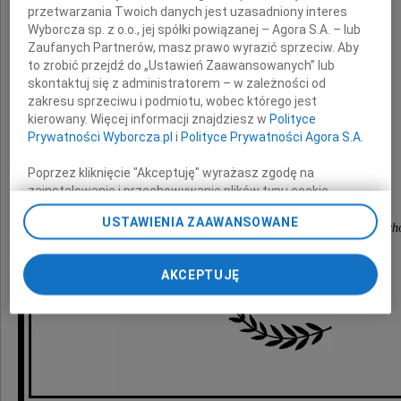
przetwarzania Twoich danych jest uzasadniony interes
wyrazy najgłębszego współczucia
z powodu śmierci
Wyborcza sp. z o.o., jej spółki powiązanej – Agora S.A. – lub
Zaufanych Partnerów, masz prawo wyrazić sprzeciw. Aby
to zrobić przejdź do „Ustawień Zaawansowanych” lub
skontaktuj się z administratorem – w zależności od
Ojca
zakresu sprzeciwu i podmiotu, wobec którego jest
kierowany. Więcej informacji znajdziesz w
Polityce
Prywatności Wyborcza.pl
i
Polityce Prywatności Agora S.A.
składają
Poprzez kliknięcie "Akceptuję" wyrażasz zgodę na
zainstalowanie i przechowywanie plików typu cookie
Wyborczej sp. z o. o. jej Zaufanych Partnerów i Agora S.A.
USTAWIENIA ZAAWANSOWANE
na Twoim urządzeniu końcowym. Możesz też w każdej
koleżanki i koledzy z PTK Centertel Regionu Wsch
chwili zmienić swoje preferencje dot. plików cookie,
ponownie wywołując narzędzie do zarządzania Twoimi
AKCEPTUJĘ
preferencjami dot. przetwarzania danych poprzez
odnośnik „Ustawienia prywatności” w stopce serwisu i
przechodząc do sekcji „Ustawienia zaawansowane”.
Zmiana ustawień plików cookie możliwa jest także za
pomocą ustawień przeglądarki.
My, nasi Zaufani Partnerzy i Agora S.A. możemy