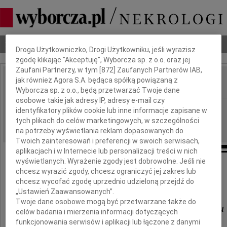
Dbamy o Twoją prywatność
Nekrologi
Odeszli
Poradnik pogrzebowy
Droga Użytkowniczko, Drogi Użytkowniku, jeśli wyrazisz
zgodę klikając "Akceptuję", Wyborcza sp. z o.o. oraz jej
Zaufani Partnerzy, w tym [
872
] Zaufanych Partnerów IAB,
jak również Agora S.A. będąca spółką powiązaną z
IMIĘ I NAZWISKO:
Wyborcza sp. z o.o., będą przetwarzać Twoje dane
osobowe takie jak adresy IP, adresy e-mail czy
Szczecin
REGION:
identyfikatory plików cookie lub inne informacje zapisane w
tych plikach do celów marketingowych, w szczególności
22.09.2017
DATA EMISJI:
na potrzeby wyświetlania reklam dopasowanych do
Twoich zainteresowań i preferencji w swoich serwisach,
aplikacjach i w Internecie lub personalizacji treści w nich
wyświetlanych. Wyrażenie zgody jest dobrowolne. Jeśli nie
chcesz wyrazić zgody, chcesz ograniczyć jej zakres lub
Drogiemu Koledze
chcesz wycofać zgodę uprzednio udzieloną przejdź do
„Ustawień Zaawansowanych”.
Twoje dane osobowe mogą być przetwarzane także do
Grzegorzowi Napieralskiemu
celów badania i mierzenia informacji dotyczących
funkcjonowania serwisów i aplikacji lub łączone z danymi