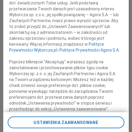
dot. świadczonych Tobie usług. Jeśli podstawą
wyrazy głębokiego współczucia
przetwarzania Twoich danych jest uzasadniony interes
Wyborcza sp. z o.o., jej spółki powiązanej – Agora S.A. – lub
z powodu śmierci
Zaufanych Partnerów, masz prawo wyrazić sprzeciw. Aby
to zrobić przejdź do „Ustawień Zaawansowanych” lub
skontaktuj się z administratorem – w zależności od
zakresu sprzeciwu i podmiotu, wobec którego jest
Ojca
kierowany. Więcej informacji znajdziesz w
Polityce
Prywatności Wyborcza.pl
i
Polityce Prywatności Agora S.A.
Poprzez kliknięcie "Akceptuję" wyrażasz zgodę na
zainstalowanie i przechowywanie plików typu cookie
Wyborczej sp. z o. o. jej Zaufanych Partnerów i Agora S.A.
na Twoim urządzeniu końcowym. Możesz też w każdej
chwili zmienić swoje preferencje dot. plików cookie,
składają
ponownie wywołując narzędzie do zarządzania Twoimi
preferencjami dot. przetwarzania danych poprzez
odnośnik „Ustawienia prywatności” w stopce serwisu i
Grzegorz Schetyna
przechodząc do sekcji „Ustawienia zaawansowane”.
Przewodniczący Platformy Obywatelskiej,
Zmiana ustawień plików cookie możliwa jest także za
pomocą ustawień przeglądarki.
USTAWIENIA ZAAWANSOWANE
Sławomir Neumann