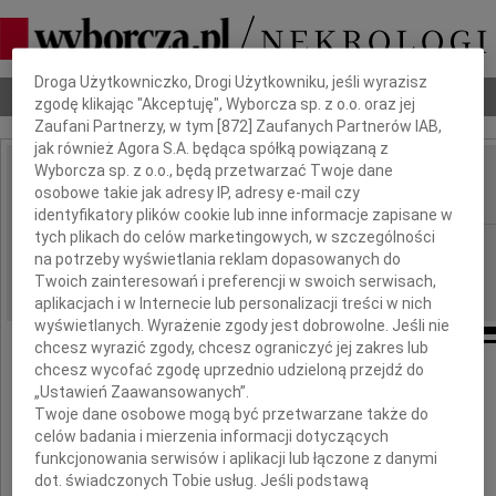
Dbamy o Twoją prywatność
Droga Użytkowniczko, Drogi Użytkowniku, jeśli wyrazisz
Nekrologi
Odeszli
Poradnik pogrzebowy
zgodę klikając "Akceptuję", Wyborcza sp. z o.o. oraz jej
Zaufani Partnerzy, w tym [
872
] Zaufanych Partnerów IAB,
jak również Agora S.A. będąca spółką powiązaną z
Wyborcza sp. z o.o., będą przetwarzać Twoje dane
Bernard Napieralski
osobowe takie jak adresy IP, adresy e-mail czy
IMIĘ I NAZWISKO:
identyfikatory plików cookie lub inne informacje zapisane w
tych plikach do celów marketingowych, w szczególności
Szczecin
REGION:
na potrzeby wyświetlania reklam dopasowanych do
22.09.2017
DATA EMISJI:
Twoich zainteresowań i preferencji w swoich serwisach,
aplikacjach i w Internecie lub personalizacji treści w nich
wyświetlanych. Wyrażenie zgody jest dobrowolne. Jeśli nie
chcesz wyrazić zgody, chcesz ograniczyć jej zakres lub
chcesz wycofać zgodę uprzednio udzieloną przejdź do
„Ustawień Zaawansowanych”.
Z żalem przyjąłem wiadomość o śmierci
Twoje dane osobowe mogą być przetwarzane także do
celów badania i mierzenia informacji dotyczących
funkcjonowania serwisów i aplikacji lub łączone z danymi
dot. świadczonych Tobie usług. Jeśli podstawą