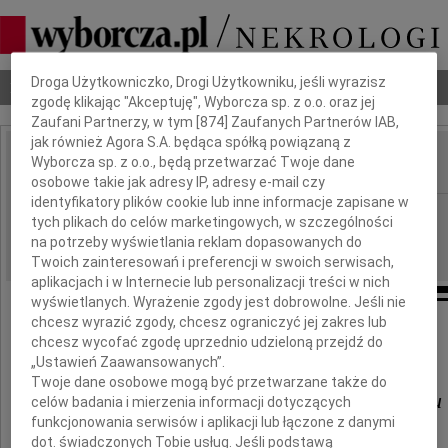
Dbamy o Twoją prywatność
Droga Użytkowniczko, Drogi Użytkowniku, jeśli wyrazisz
Nekrologi
Odeszli
Poradnik pogrzebowy
zgodę klikając "Akceptuję", Wyborcza sp. z o.o. oraz jej
Zaufani Partnerzy, w tym [
874
] Zaufanych Partnerów IAB,
jak również Agora S.A. będąca spółką powiązaną z
Wyborcza sp. z o.o., będą przetwarzać Twoje dane
IMIĘ I NAZWISKO:
osobowe takie jak adresy IP, adresy e-mail czy
identyfikatory plików cookie lub inne informacje zapisane w
Szczecin
REGION:
tych plikach do celów marketingowych, w szczególności
21.09.2017
na potrzeby wyświetlania reklam dopasowanych do
DATA EMISJI:
Twoich zainteresowań i preferencji w swoich serwisach,
aplikacjach i w Internecie lub personalizacji treści w nich
wyświetlanych. Wyrażenie zgody jest dobrowolne. Jeśli nie
chcesz wyrazić zgody, chcesz ograniczyć jej zakres lub
Senatorowi
chcesz wycofać zgodę uprzednio udzieloną przejdź do
„Ustawień Zaawansowanych”.
Twoje dane osobowe mogą być przetwarzane także do
Grzegorzowi Napieralskiemu
celów badania i mierzenia informacji dotyczących
funkcjonowania serwisów i aplikacji lub łączone z danymi
dot. świadczonych Tobie usług. Jeśli podstawą