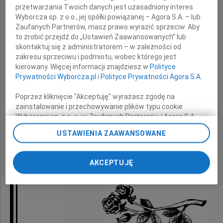
najszczersze kondolencje
przetwarzania Twoich danych jest uzasadniony interes
Wyborcza sp. z o.o., jej spółki powiązanej – Agora S.A. – lub
z powodu śmierci
Zaufanych Partnerów, masz prawo wyrazić sprzeciw. Aby
to zrobić przejdź do „Ustawień Zaawansowanych” lub
Taty
skontaktuj się z administratorem – w zależności od
zakresu sprzeciwu i podmiotu, wobec którego jest
kierowany. Więcej informacji znajdziesz w
Polityce
Prywatności Wyborcza.pl
i
Polityce Prywatności Agora S.A.
składają
Poprzez kliknięcie "Akceptuję" wyrażasz zgodę na
zainstalowanie i przechowywanie plików typu cookie
Dyrekcja i pracownicy
Wyborczej sp. z o. o. jej Zaufanych Partnerów i Agora S.A.
Zarządu Dróg i Transportu Miejskiego
na Twoim urządzeniu końcowym. Możesz też w każdej
USTAWIENIA ZAAWANSOWANE
chwili zmienić swoje preferencje dot. plików cookie,
w Szczecinie
ponownie wywołując narzędzie do zarządzania Twoimi
preferencjami dot. przetwarzania danych poprzez
AKCEPTUJĘ
odnośnik „Ustawienia prywatności” w stopce serwisu i
przechodząc do sekcji „Ustawienia zaawansowane”.
Zmiana ustawień plików cookie możliwa jest także za
pomocą ustawień przeglądarki.
My, nasi Zaufani Partnerzy i Agora S.A. możemy