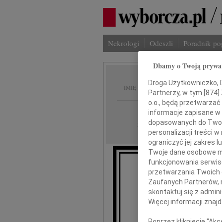
Nekrologi
Odeszli
Poradnik p
Dbamy o Twoją prywa
Agnies
Droga Użytkowniczko, Dr
IMIĘ I NAZWISKO:
Partnerzy, w tym [
874
]
o.o., będą przetwarzać 
Łódź
REGION:
informacje zapisane w
dopasowanych do Twoich
19.09.2017
DATA EMISJI:
personalizacji treści 
ograniczyć jej zakres
Twoje dane osobowe mo
funkcjonowania serwisó
przetwarzania Twoich da
Zaufanych Partnerów, 
skontaktuj się z admin
Więcej informacji znaj
Poprzez kliknięcie "Ak