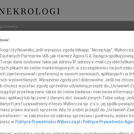
ogrzebowy
tność
Szukaj
zka Rusińska
ogi Użytkowniku, jeśli wyrazisz zgodę klikając "Akceptuję", Wyborcza sp
Imię i na
 Zaufanych Partnerów IAB, jak również Agora S.A. będąca spółką powi
Twoje dane osobowe takie jak adresy IP, adresy e-mail czy identyfikato
 tych plikach do celów marketingowych, w szczególności na potrzeby 
 zainteresowań i preferencji w swoich serwisach, aplikacjach i w Int
w nich wyświetlanych. Wyrażenie zgody jest dobrowolne. Jeśli nie chce
INNE NE
 lub chcesz wycofać zgodę uprzednio udzieloną przejdź do „Ustawień
Czesł
gą być przetwarzane także do celów badania i mierzenia informacji
Z głę
w i aplikacji lub łączone z danymi dot. świadczonych Tobie usług. Jeś
Andrz
Z głębokim żalem
nych jest uzasadniony interes Wyborcza sp. z o.o., jej spółki powiąza
W dni
żegnamy naszą koleżankę
masz prawo wyrazić sprzeciw. Aby to zrobić przejdź do „Ustawień Z
Marek
istratorem – w zależności od zakresu sprzeciwu i podmiotu, wobec któ
Z głę
dziesz w
Polityce Prywatności Wyborcza.pl
i
Polityce Prywatności Agor
Barto
dr hab. med.
Dzisia
ceptuję" wyrażasz zgodę na zainstalowanie i przechowywanie plików t