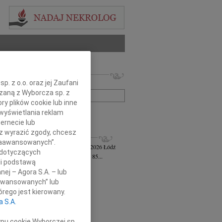
 nekrologów i wspomnień
. z o.o. oraz jej Zaufani
zwisko lub numer ogłoszenia:
ązaną z Wyborcza sp. z
ry plików cookie lub inne
wyświetlania reklam
+ szukanie zaawansowane
ernecie lub
sz wyrazić zgody, chcesz
KROLOGI
 Zaawansowanych”.
awa Jankiewicz-Ferszt
wiek: 85
23.07.2026
Łódź
 dotyczących
bokim żalem zawiadamiam, że w wieku 85...
li podstawą
ej Szereda
14.07.2026
Łódź
nej – Agora S.A. – lub
u 8 lipca 2026 roku odszedł od nas...
aawansowanych” lub
 Styczyński
28.05.2026
Łódź
rego jest kierowany.
bokim smutkiem i żalem przyjęliśmy...
a S.A.
sz Gwizdała
27.05.2026
Łódź
j mija dziesięć lat od dnia, kiedy...
ypu cookie Wyborczej sp.