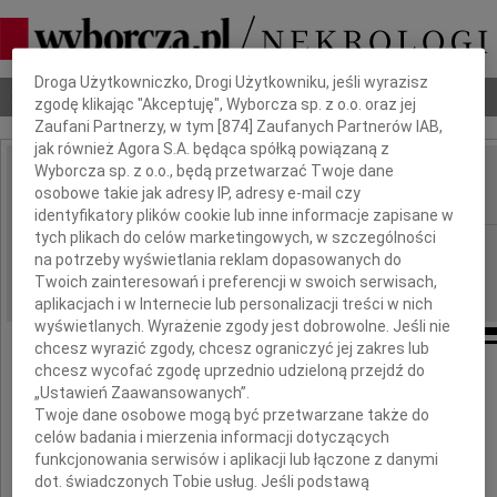
Dbamy o Twoją prywatność
Droga Użytkowniczko, Drogi Użytkowniku, jeśli wyrazisz
Nekrologi
Odeszli
Poradnik pogrzebowy
zgodę klikając "Akceptuję", Wyborcza sp. z o.o. oraz jej
Zaufani Partnerzy, w tym [
874
] Zaufanych Partnerów IAB,
jak również Agora S.A. będąca spółką powiązaną z
Wyborcza sp. z o.o., będą przetwarzać Twoje dane
Ludwig Zimmerer
osobowe takie jak adresy IP, adresy e-mail czy
IMIĘ I NAZWISKO:
identyfikatory plików cookie lub inne informacje zapisane w
tych plikach do celów marketingowych, w szczególności
cała Polska
REGION:
na potrzeby wyświetlania reklam dopasowanych do
18.09.2017
DATA EMISJI:
Twoich zainteresowań i preferencji w swoich serwisach,
aplikacjach i w Internecie lub personalizacji treści w nich
wyświetlanych. Wyrażenie zgody jest dobrowolne. Jeśli nie
chcesz wyrazić zgody, chcesz ograniczyć jej zakres lub
chcesz wycofać zgodę uprzednio udzieloną przejdź do
„Ustawień Zaawansowanych”.
Twoje dane osobowe mogą być przetwarzane także do
celów badania i mierzenia informacji dotyczących
funkcjonowania serwisów i aplikacji lub łączone z danymi
dot. świadczonych Tobie usług. Jeśli podstawą