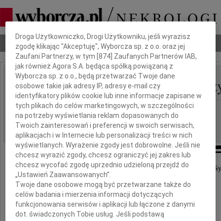
Dbamy o Twoją prywatność
Droga Użytkowniczko, Drogi Użytkowniku, jeśli wyrazisz
Nekrologi
Odeszli
Poradnik pogrzebowy
zgodę klikając "Akceptuję", Wyborcza sp. z o.o. oraz jej
Zaufani Partnerzy, w tym [
874
] Zaufanych Partnerów IAB,
jak również Agora S.A. będąca spółką powiązaną z
Wyborcza sp. z o.o., będą przetwarzać Twoje dane
Aleksander Andrzej Prz
osobowe takie jak adresy IP, adresy e-mail czy
IMIĘ I NAZWISKO:
identyfikatory plików cookie lub inne informacje zapisane w
tych plikach do celów marketingowych, w szczególności
Łódź
REGION:
na potrzeby wyświetlania reklam dopasowanych do
20.09.2017
DATA EMISJI:
Twoich zainteresowań i preferencji w swoich serwisach,
aplikacjach i w Internecie lub personalizacji treści w nich
wyświetlanych. Wyrażenie zgody jest dobrowolne. Jeśli nie
chcesz wyrazić zgody, chcesz ograniczyć jej zakres lub
chcesz wycofać zgodę uprzednio udzieloną przejdź do
W czternastą rocznicę śmierci naszego jedynego S
„Ustawień Zaawansowanych”.
Twoje dane osobowe mogą być przetwarzane także do
celów badania i mierzenia informacji dotyczących
funkcjonowania serwisów i aplikacji lub łączone z danymi
dot. świadczonych Tobie usług. Jeśli podstawą