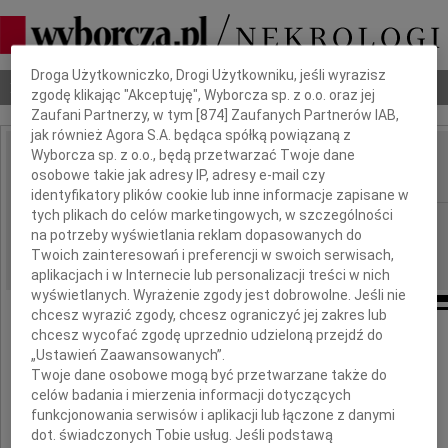
Dbamy o Twoją prywatność
Droga Użytkowniczko, Drogi Użytkowniku, jeśli wyrazisz
Nekrologi
Odeszli
Poradnik pogrzebowy
zgodę klikając "Akceptuję", Wyborcza sp. z o.o. oraz jej
Zaufani Partnerzy, w tym [
874
] Zaufanych Partnerów IAB,
jak również Agora S.A. będąca spółką powiązaną z
Wyborcza sp. z o.o., będą przetwarzać Twoje dane
Wojciech Zalewski
osobowe takie jak adresy IP, adresy e-mail czy
IMIĘ I NAZWISKO:
identyfikatory plików cookie lub inne informacje zapisane w
tych plikach do celów marketingowych, w szczególności
Białystok
REGION:
na potrzeby wyświetlania reklam dopasowanych do
14.09.2017
DATA EMISJI:
Twoich zainteresowań i preferencji w swoich serwisach,
aplikacjach i w Internecie lub personalizacji treści w nich
wyświetlanych. Wyrażenie zgody jest dobrowolne. Jeśli nie
chcesz wyrazić zgody, chcesz ograniczyć jej zakres lub
chcesz wycofać zgodę uprzednio udzieloną przejdź do
Wyrazy współczucia
„Ustawień Zaawansowanych”.
Twoje dane osobowe mogą być przetwarzane także do
celów badania i mierzenia informacji dotyczących
Rodzinie
funkcjonowania serwisów i aplikacji lub łączone z danymi
dot. świadczonych Tobie usług. Jeśli podstawą