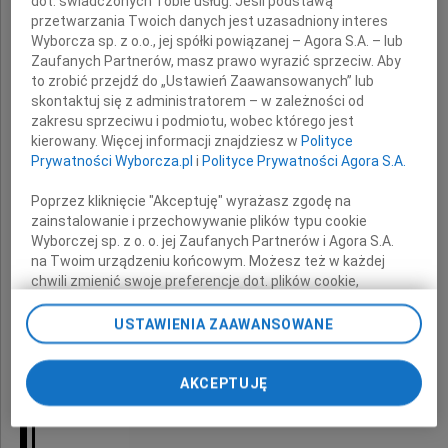
dot. świadczonych Tobie usług. Jeśli podstawą
przetwarzania Twoich danych jest uzasadniony interes
Wyborcza sp. z o.o., jej spółki powiązanej – Agora S.A. – lub
Zaufanych Partnerów, masz prawo wyrazić sprzeciw. Aby
to zrobić przejdź do „Ustawień Zaawansowanych” lub
skontaktuj się z administratorem – w zależności od
zakresu sprzeciwu i podmiotu, wobec którego jest
Roberta Nowickiego.
kierowany. Więcej informacji znajdziesz w
Polityce
Prywatności Wyborcza.pl
i
Polityce Prywatności Agora S.A.
Poprzez kliknięcie "Akceptuję" wyrażasz zgodę na
Rodzinie i Najbliższym
zainstalowanie i przechowywanie plików typu cookie
Wyborczej sp. z o. o. jej Zaufanych Partnerów i Agora S.A.
na Twoim urządzeniu końcowym. Możesz też w każdej
składamy wyrazy
chwili zmienić swoje preferencje dot. plików cookie,
najgłębszego współczucia
ponownie wywołując narzędzie do zarządzania Twoimi
preferencjami dot. przetwarzania danych poprzez
USTAWIENIA ZAAWANSOWANE
Dyrekcja i pracownicy
odnośnik „Ustawienia prywatności” w stopce serwisu i
firmy Konsalnet Security Sp. z o.o.
przechodząc do sekcji „Ustawienia zaawansowane”.
Zmiana ustawień plików cookie możliwa jest także za
Region Południowozachodni
AKCEPTUJĘ
pomocą ustawień przeglądarki.
My, nasi Zaufani Partnerzy i Agora S.A. możemy