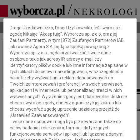
Dbamy o Twoją prywatność
Nekrologi
Odeszli
Poradnik pogrzebowy
Droga Użytkowniczko, Drogi Użytkowniku, jeśli wyrazisz
zgodę klikając "Akceptuję", Wyborcza sp. z o.o. oraz jej
Zaufani Partnerzy, w tym [
872
] Zaufanych Partnerów IAB,
jak również Agora S.A. będąca spółką powiązaną z
Wyborcza sp. z o.o., będą przetwarzać Twoje dane
IMIĘ I NAZWISKO:
osobowe takie jak adresy IP, adresy e-mail czy
identyfikatory plików cookie lub inne informacje zapisane w
Szczecin
REGION:
tych plikach do celów marketingowych, w szczególności
08.09.2017
DATA EMISJI:
na potrzeby wyświetlania reklam dopasowanych do
Twoich zainteresowań i preferencji w swoich serwisach,
aplikacjach i w Internecie lub personalizacji treści w nich
wyświetlanych. Wyrażenie zgody jest dobrowolne. Jeśli nie
chcesz wyrazić zgody, chcesz ograniczyć jej zakres lub
Głęboko zasmuceni żegnamy
chcesz wycofać zgodę uprzednio udzieloną przejdź do
naszego wieloletniego kolegę i współpracownika
„Ustawień Zaawansowanych”.
Twoje dane osobowe mogą być przetwarzane także do
celów badania i mierzenia informacji dotyczących
funkcjonowania serwisów i aplikacji lub łączone z danymi