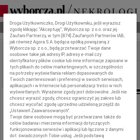
Dbamy o Twoją prywatność
Droga Użytkowniczko, Drogi Użytkowniku, jeśli wyrazisz
Nekrologi
Odeszli
Poradnik pogrzebowy
zgodę klikając "Akceptuję", Wyborcza sp. z o.o. oraz jej
Zaufani Partnerzy, w tym [
874
] Zaufanych Partnerów IAB,
jak również Agora S.A. będąca spółką powiązaną z
Wyborcza sp. z o.o., będą przetwarzać Twoje dane
osobowe takie jak adresy IP, adresy e-mail czy
IMIĘ I NAZWISKO:
identyfikatory plików cookie lub inne informacje zapisane w
Łódź
tych plikach do celów marketingowych, w szczególności
REGION:
na potrzeby wyświetlania reklam dopasowanych do
05.09.2017
DATA EMISJI:
Twoich zainteresowań i preferencji w swoich serwisach,
aplikacjach i w Internecie lub personalizacji treści w nich
wyświetlanych. Wyrażenie zgody jest dobrowolne. Jeśli nie
chcesz wyrazić zgody, chcesz ograniczyć jej zakres lub
Żegnając
chcesz wycofać zgodę uprzednio udzieloną przejdź do
„Ustawień Zaawansowanych”.
Twoje dane osobowe mogą być przetwarzane także do
Karin
celów badania i mierzenia informacji dotyczących
funkcjonowania serwisów i aplikacji lub łączone z danymi
dot. świadczonych Tobie usług. Jeśli podstawą