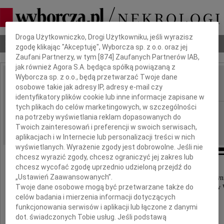
Dbamy o Twoją prywatność
Droga Użytkowniczko, Drogi Użytkowniku, jeśli wyrazisz
Nekrologi
Odeszli
Poradnik pogrzebowy
zgodę klikając "Akceptuję", Wyborcza sp. z o.o. oraz jej
Zaufani Partnerzy, w tym [
874
] Zaufanych Partnerów IAB,
jak również Agora S.A. będąca spółką powiązaną z
Wyborcza sp. z o.o., będą przetwarzać Twoje dane
Henryka Małdyk
osobowe takie jak adresy IP, adresy e-mail czy
IMIĘ I NAZWISKO:
identyfikatory plików cookie lub inne informacje zapisane w
tych plikach do celów marketingowych, w szczególności
cała Polska
REGION:
na potrzeby wyświetlania reklam dopasowanych do
05.09.2017
DATA EMISJI:
Twoich zainteresowań i preferencji w swoich serwisach,
aplikacjach i w Internecie lub personalizacji treści w nich
wyświetlanych. Wyrażenie zgody jest dobrowolne. Jeśli nie
chcesz wyrazić zgody, chcesz ograniczyć jej zakres lub
chcesz wycofać zgodę uprzednio udzieloną przejdź do
„Ustawień Zaawansowanych”.
Z głębokim żalem żegnamy wieloletniego Kierown
Twoje dane osobowe mogą być przetwarzane także do
Kliniki Chorób Tkanki Łącznej Instytutu Reumatologii w
celów badania i mierzenia informacji dotyczących
funkcjonowania serwisów i aplikacji lub łączone z danymi
prof. dr hab. med.
dot. świadczonych Tobie usług. Jeśli podstawą