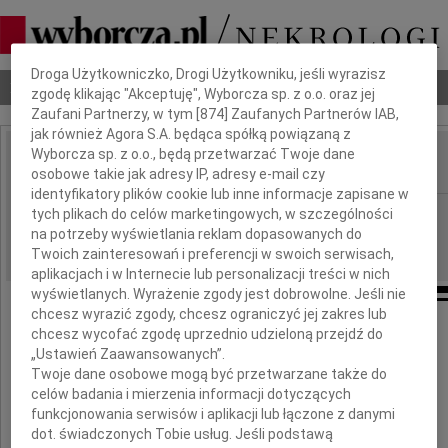
Dbamy o Twoją prywatność
Droga Użytkowniczko, Drogi Użytkowniku, jeśli wyrazisz
Nekrologi
Odeszli
Poradnik pogrzebowy
zgodę klikając "Akceptuję", Wyborcza sp. z o.o. oraz jej
Zaufani Partnerzy, w tym [
874
] Zaufanych Partnerów IAB,
jak również Agora S.A. będąca spółką powiązaną z
Wyborcza sp. z o.o., będą przetwarzać Twoje dane
osobowe takie jak adresy IP, adresy e-mail czy
IMIĘ I NAZWISKO:
identyfikatory plików cookie lub inne informacje zapisane w
Opole
tych plikach do celów marketingowych, w szczególności
REGION:
na potrzeby wyświetlania reklam dopasowanych do
30.08.2017
DATA EMISJI:
Twoich zainteresowań i preferencji w swoich serwisach,
aplikacjach i w Internecie lub personalizacji treści w nich
wyświetlanych. Wyrażenie zgody jest dobrowolne. Jeśli nie
chcesz wyrazić zgody, chcesz ograniczyć jej zakres lub
chcesz wycofać zgodę uprzednio udzieloną przejdź do
Rodzinie
„Ustawień Zaawansowanych”.
Twoje dane osobowe mogą być przetwarzane także do
celów badania i mierzenia informacji dotyczących
zmarłego
funkcjonowania serwisów i aplikacji lub łączone z danymi
Eugeniusza Domańskiego
dot. świadczonych Tobie usług. Jeśli podstawą