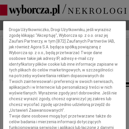
Dbamy o Twoją prywatność
Nekrologi
Odeszli
Poradnik pogrzebowy
Droga Użytkowniczko, Drogi Użytkowniku, jeśli wyrazisz
zgodę klikając "Akceptuję", Wyborcza sp. z o.o. oraz jej
Zaufani Partnerzy, w tym [
872
] Zaufanych Partnerów IAB,
jak również Agora S.A. będąca spółką powiązaną z
IMIĘ I NAZWISKO:
Wyborcza sp. z o.o., będą przetwarzać Twoje dane
osobowe takie jak adresy IP, adresy e-mail czy
Warszawa
REGION:
identyfikatory plików cookie lub inne informacje zapisane w
23.09.2009
tych plikach do celów marketingowych, w szczególności
DATA EMISJI:
na potrzeby wyświetlania reklam dopasowanych do
Twoich zainteresowań i preferencji w swoich serwisach,
aplikacjach i w Internecie lub personalizacji treści w nich
wyświetlanych. Wyrażenie zgody jest dobrowolne. Jeśli nie
Z głębokim bólem zawiadamiamy,
chcesz wyrazić zgody, chcesz ograniczyć jej zakres lub
chcesz wycofać zgodę uprzednio udzieloną przejdź do
że w dniu 17 września 2009 roku zmarł
„Ustawień Zaawansowanych”.
Twoje dane osobowe mogą być przetwarzane także do
celów badania i mierzenia informacji dotyczących
funkcjonowania serwisów i aplikacji lub łączone z danymi