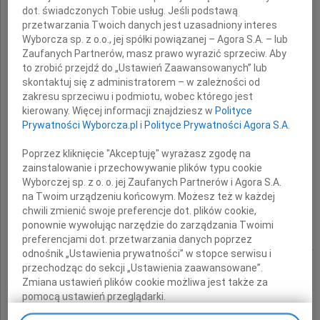
dot. świadczonych Tobie usług. Jeśli podstawą
przetwarzania Twoich danych jest uzasadniony interes
Wyborcza sp. z o.o., jej spółki powiązanej – Agora S.A. – lub
Zaufanych Partnerów, masz prawo wyrazić sprzeciw. Aby
Stanisław Bem
to zrobić przejdź do „Ustawień Zaawansowanych” lub
skontaktuj się z administratorem – w zależności od
zakresu sprzeciwu i podmiotu, wobec którego jest
lat 88
kierowany. Więcej informacji znajdziesz w
Polityce
Prywatności Wyborcza.pl
i
Polityce Prywatności Agora S.A.
Urodzony w 1921 roku w Mandżurii,
Poprzez kliknięcie "Akceptuję" wyrażasz zgodę na
przybyły do Polski z rodziną w 1922 roku
zainstalowanie i przechowywanie plików typu cookie
Wyborczej sp. z o. o. jej Zaufanych Partnerów i Agora S.A.
na okręcie "Katori Maru?.
na Twoim urządzeniu końcowym. Możesz też w każdej
Zwiadowca żandarmerii AK,
chwili zmienić swoje preferencje dot. plików cookie,
ponownie wywołując narzędzie do zarządzania Twoimi
absolwent Politechniki Warszawskiej.
preferencjami dot. przetwarzania danych poprzez
Człowiek prawy, prawdziwy Polak - patriota.
odnośnik „Ustawienia prywatności” w stopce serwisu i
Wspaniały Ojciec i Dziadek
przechodząc do sekcji „Ustawienia zaawansowane”.
Zmiana ustawień plików cookie możliwa jest także za
pomocą ustawień przeglądarki.
córka Ania