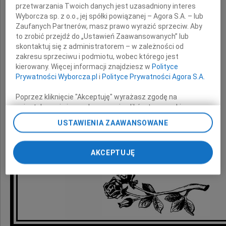
Mamy i Babci
przetwarzania Twoich danych jest uzasadniony interes
Wyborcza sp. z o.o., jej spółki powiązanej – Agora S.A. – lub
Zaufanych Partnerów, masz prawo wyrazić sprzeciw. Aby
składa
to zrobić przejdź do „Ustawień Zaawansowanych” lub
skontaktuj się z administratorem – w zależności od
zakresu sprzeciwu i podmiotu, wobec którego jest
Krzysztof
kierowany. Więcej informacji znajdziesz w
Polityce
Prywatności Wyborcza.pl
i
Polityce Prywatności Agora S.A.
Oni nie odchodzą od nas,
Poprzez kliknięcie "Akceptuję" wyrażasz zgodę na
zainstalowanie i przechowywanie plików typu cookie
a jedynie z innego miejsca nad nami czuwają.
Wyborczej sp. z o. o. jej Zaufanych Partnerów i Agora S.A.
USTAWIENIA ZAAWANSOWANE
na Twoim urządzeniu końcowym. Możesz też w każdej
chwili zmienić swoje preferencje dot. plików cookie,
ponownie wywołując narzędzie do zarządzania Twoimi
AKCEPTUJĘ
preferencjami dot. przetwarzania danych poprzez
odnośnik „Ustawienia prywatności” w stopce serwisu i
przechodząc do sekcji „Ustawienia zaawansowane”.
Zmiana ustawień plików cookie możliwa jest także za
pomocą ustawień przeglądarki.
My, nasi Zaufani Partnerzy i Agora S.A. możemy