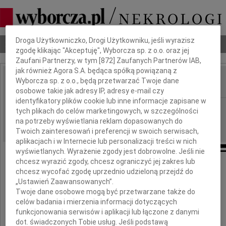
Dbamy o Twoją prywatność
Droga Użytkowniczko, Drogi Użytkowniku, jeśli wyrazisz
Nekrologi
Odeszli
Poradnik pogrzebowy
zgodę klikając "Akceptuję", Wyborcza sp. z o.o. oraz jej
Zaufani Partnerzy, w tym [
872
] Zaufanych Partnerów IAB,
jak również Agora S.A. będąca spółką powiązaną z
Wyborcza sp. z o.o., będą przetwarzać Twoje dane
IMIĘ I NAZWISKO:
osobowe takie jak adresy IP, adresy e-mail czy
identyfikatory plików cookie lub inne informacje zapisane w
Białystok
REGION:
tych plikach do celów marketingowych, w szczególności
na potrzeby wyświetlania reklam dopasowanych do
22.08.2017
DATA EMISJI:
Twoich zainteresowań i preferencji w swoich serwisach,
aplikacjach i w Internecie lub personalizacji treści w nich
wyświetlanych. Wyrażenie zgody jest dobrowolne. Jeśli nie
chcesz wyrazić zgody, chcesz ograniczyć jej zakres lub
chcesz wycofać zgodę uprzednio udzieloną przejdź do
Mirze i Maciejowi
„Ustawień Zaawansowanych”.
Twoje dane osobowe mogą być przetwarzane także do
wyrazy współczucia z powodu śmierci
celów badania i mierzenia informacji dotyczących
funkcjonowania serwisów i aplikacji lub łączone z danymi
dot. świadczonych Tobie usług. Jeśli podstawą