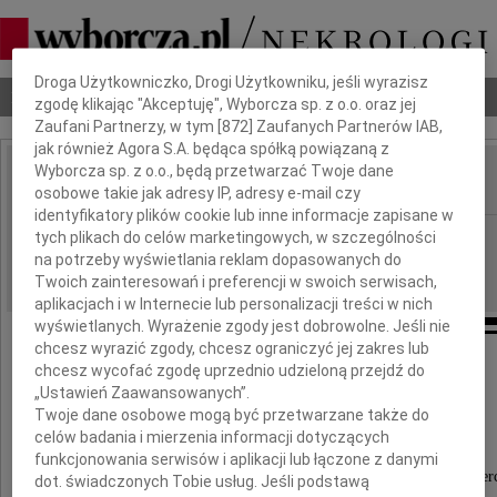
Dbamy o Twoją prywatność
Droga Użytkowniczko, Drogi Użytkowniku, jeśli wyrazisz
Nekrologi
Odeszli
Poradnik pogrzebowy
zgodę klikając "Akceptuję", Wyborcza sp. z o.o. oraz jej
Zaufani Partnerzy, w tym [
872
] Zaufanych Partnerów IAB,
jak również Agora S.A. będąca spółką powiązaną z
Wyborcza sp. z o.o., będą przetwarzać Twoje dane
osobowe takie jak adresy IP, adresy e-mail czy
IMIĘ I NAZWISKO:
identyfikatory plików cookie lub inne informacje zapisane w
Opole
tych plikach do celów marketingowych, w szczególności
REGION:
na potrzeby wyświetlania reklam dopasowanych do
18.08.2017
DATA EMISJI:
Twoich zainteresowań i preferencji w swoich serwisach,
aplikacjach i w Internecie lub personalizacji treści w nich
wyświetlanych. Wyrażenie zgody jest dobrowolne. Jeśli nie
chcesz wyrazić zgody, chcesz ograniczyć jej zakres lub
chcesz wycofać zgodę uprzednio udzieloną przejdź do
Pani
„Ustawień Zaawansowanych”.
Twoje dane osobowe mogą być przetwarzane także do
Joannie Stasz
celów badania i mierzenia informacji dotyczących
funkcjonowania serwisów i aplikacji lub łączone z danymi
wyrazy serdecznego współczucia z powodu śmier
dot. świadczonych Tobie usług. Jeśli podstawą