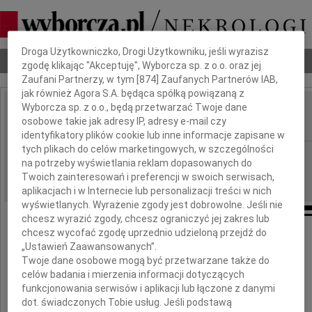
Dbamy o Twoją prywatność
Droga Użytkowniczko, Drogi Użytkowniku, jeśli wyrazisz
Nekrologi
Odeszli
Poradnik pogrzebowy
zgodę klikając "Akceptuję", Wyborcza sp. z o.o. oraz jej
Zaufani Partnerzy, w tym [
874
] Zaufanych Partnerów IAB,
jak również Agora S.A. będąca spółką powiązaną z
Wyborcza sp. z o.o., będą przetwarzać Twoje dane
Marian Spychalski
osobowe takie jak adresy IP, adresy e-mail czy
IMIĘ I NAZWISKO:
identyfikatory plików cookie lub inne informacje zapisane w
tych plikach do celów marketingowych, w szczególności
Gdańsk
REGION:
na potrzeby wyświetlania reklam dopasowanych do
16.08.2017
DATA EMISJI:
Twoich zainteresowań i preferencji w swoich serwisach,
aplikacjach i w Internecie lub personalizacji treści w nich
wyświetlanych. Wyrażenie zgody jest dobrowolne. Jeśli nie
chcesz wyrazić zgody, chcesz ograniczyć jej zakres lub
chcesz wycofać zgodę uprzednio udzieloną przejdź do
„Ustawień Zaawansowanych”.
Marian Spychalski
Twoje dane osobowe mogą być przetwarzane także do
celów badania i mierzenia informacji dotyczących
funkcjonowania serwisów i aplikacji lub łączone z danymi
dot. świadczonych Tobie usług. Jeśli podstawą
(1953 - 2014)