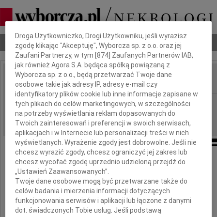
Dbamy o Twoją prywatność
Droga Użytkowniczko, Drogi Użytkowniku, jeśli wyrazisz
Nekrologi
Odeszli
Poradnik pogrzebowy
zgodę klikając "Akceptuję", Wyborcza sp. z o.o. oraz jej
Zaufani Partnerzy, w tym [
874
] Zaufanych Partnerów IAB,
jak również Agora S.A. będąca spółką powiązaną z
Wyborcza sp. z o.o., będą przetwarzać Twoje dane
osobowe takie jak adresy IP, adresy e-mail czy
IMIĘ I NAZWISKO:
identyfikatory plików cookie lub inne informacje zapisane w
Kielce
tych plikach do celów marketingowych, w szczególności
REGION:
na potrzeby wyświetlania reklam dopasowanych do
03.08.2017
DATA EMISJI:
Twoich zainteresowań i preferencji w swoich serwisach,
aplikacjach i w Internecie lub personalizacji treści w nich
wyświetlanych. Wyrażenie zgody jest dobrowolne. Jeśli nie
chcesz wyrazić zgody, chcesz ograniczyć jej zakres lub
chcesz wycofać zgodę uprzednio udzieloną przejdź do
Wyrazy najszczerszego współczucia
„Ustawień Zaawansowanych”.
Twoje dane osobowe mogą być przetwarzane także do
celów badania i mierzenia informacji dotyczących
Joannie Nowak
funkcjonowania serwisów i aplikacji lub łączone z danymi
dot. świadczonych Tobie usług. Jeśli podstawą