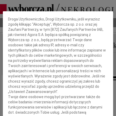
Dbamy o Twoją prywatność
Droga Użytkowniczko, Drogi Użytkowniku, jeśli wyrazisz
Nekrologi
Odeszli
Poradnik pogrzebowy
zgodę klikając "Akceptuję", Wyborcza sp. z o.o. oraz jej
Zaufani Partnerzy, w tym [
872
] Zaufanych Partnerów IAB,
jak również Agora S.A. będąca spółką powiązaną z
Wyborcza sp. z o.o., będą przetwarzać Twoje dane
Anna Zeidler-Janiszews
osobowe takie jak adresy IP, adresy e-mail czy
IMIĘ I NAZWISKO:
identyfikatory plików cookie lub inne informacje zapisane w
tych plikach do celów marketingowych, w szczególności
Poznań
REGION:
na potrzeby wyświetlania reklam dopasowanych do
29.07.2017
DATA EMISJI:
Twoich zainteresowań i preferencji w swoich serwisach,
aplikacjach i w Internecie lub personalizacji treści w nich
wyświetlanych. Wyrażenie zgody jest dobrowolne. Jeśli nie
chcesz wyrazić zgody, chcesz ograniczyć jej zakres lub
chcesz wycofać zgodę uprzednio udzieloną przejdź do
„Ustawień Zaawansowanych”.
Pogrążeni w smutku żegnamy
Twoje dane osobowe mogą być przetwarzane także do
celów badania i mierzenia informacji dotyczących
funkcjonowania serwisów i aplikacji lub łączone z danymi
dot. świadczonych Tobie usług. Jeśli podstawą