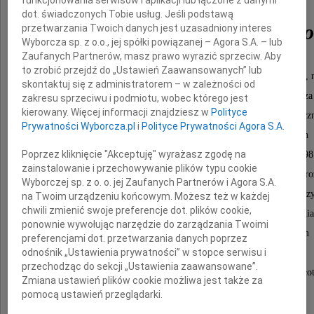
profesora
funkcjonowania serwisów i aplikacji lub łączone z danymi
dot. świadczonych Tobie usług. Jeśli podstawą
Mariana Koniecznego
przetwarzania Twoich danych jest uzasadniony interes
Wyborcza sp. z o.o., jej spółki powiązanej – Agora S.A. – lub
Zaufanych Partnerów, masz prawo wyrazić sprzeciw. Aby
to zrobić przejdź do „Ustawień Zaawansowanych” lub
wybitnego twórcy wielkich kompozycji rzeźbiarskich, 
skontaktuj się z administratorem – w zależności od
portretów sławnych Polaków, podziwianych w kraju i za 
zakresu sprzeciwu i podmiotu, wobec którego jest
kierowany. Więcej informacji znajdziesz w
Polityce
będących przykładem najwyższego kunsztu artystycz
Prywatności Wyborcza.pl
i
Polityce Prywatności Agora S.A.
profesora i Rektora Akademii Sztuk Pięknych
Poprzez kliknięcie "Akceptuję" wyrażasz zgodę na
im. Jana Matejki w Krakowie w latach 1972 - 198
zainstalowanie i przechowywanie plików typu cookie
człowieka mądrego i wrażliwego serca oraz czułego r
Wyborczej sp. z o. o. jej Zaufanych Partnerów i Agora S.A.
za wybitne zasługi na polu kultury odznaczonego międz
na Twoim urządzeniu końcowym. Możesz też w każdej
chwili zmienić swoje preferencje dot. plików cookie,
Krzyżem Komandorskim z Gwiazdą Orderu Odrodzenia 
ponownie wywołując narzędzie do zarządzania Twoimi
jak również uhonorowanego Złotym Medalem
preferencjami dot. przetwarzania danych poprzez
odnośnik „Ustawienia prywatności” w stopce serwisu i
"Zasłużony Kulturze Gloria Artis",
przechodząc do sekcji „Ustawienia zaawansowane”.
odznaką "Honoris Gratia" za zasługi dla Krakowa oraz Zło
Zmiana ustawień plików cookie możliwa jest także za
Stowarzyszenia Konserwatorów Zabytków.
pomocą ustawień przeglądarki.