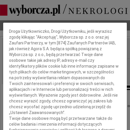
Dbamy o Twoją prywatność
Nekrologi
Odeszli
Poradnik pogrzebowy
Droga Użytkowniczko, Drogi Użytkowniku, jeśli wyrazisz
zgodę klikając "Akceptuję", Wyborcza sp. z o.o. oraz jej
Zaufani Partnerzy, w tym [
874
] Zaufanych Partnerów IAB,
Marian Konieczny
jak również Agora S.A. będąca spółką powiązaną z
IMIĘ I NAZWISKO:
Wyborcza sp. z o.o., będą przetwarzać Twoje dane
osobowe takie jak adresy IP, adresy e-mail czy
Lublin
REGION:
identyfikatory plików cookie lub inne informacje zapisane w
tych plikach do celów marketingowych, w szczególności
31.07.2017
DATA EMISJI:
na potrzeby wyświetlania reklam dopasowanych do
Twoich zainteresowań i preferencji w swoich serwisach,
aplikacjach i w Internecie lub personalizacji treści w nich
wyświetlanych. Wyrażenie zgody jest dobrowolne. Jeśli nie
chcesz wyrazić zgody, chcesz ograniczyć jej zakres lub
Z głębokim smutkiem i żalem przyjęliśmy wiadomość o
chcesz wycofać zgodę uprzednio udzieloną przejdź do
„Ustawień Zaawansowanych”.
naszego przyjaciela
Twoje dane osobowe mogą być przetwarzane także do
celów badania i mierzenia informacji dotyczących