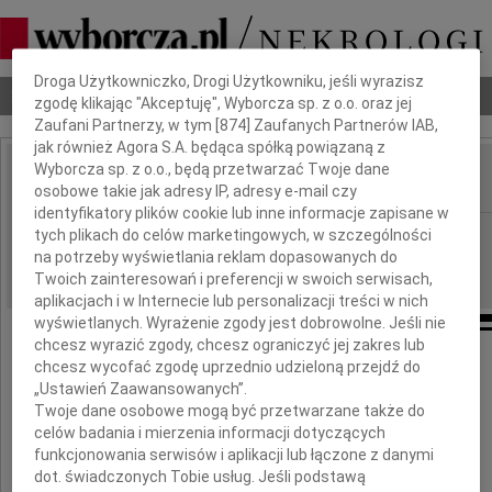
Dbamy o Twoją prywatność
Droga Użytkowniczko, Drogi Użytkowniku, jeśli wyrazisz
Nekrologi
Odeszli
Poradnik pogrzebowy
zgodę klikając "Akceptuję", Wyborcza sp. z o.o. oraz jej
Zaufani Partnerzy, w tym [
874
] Zaufanych Partnerów IAB,
jak również Agora S.A. będąca spółką powiązaną z
Wyborcza sp. z o.o., będą przetwarzać Twoje dane
osobowe takie jak adresy IP, adresy e-mail czy
IMIĘ I NAZWISKO:
identyfikatory plików cookie lub inne informacje zapisane w
Warszawa
tych plikach do celów marketingowych, w szczególności
REGION:
na potrzeby wyświetlania reklam dopasowanych do
06.05.2010
DATA EMISJI:
Twoich zainteresowań i preferencji w swoich serwisach,
aplikacjach i w Internecie lub personalizacji treści w nich
wyświetlanych. Wyrażenie zgody jest dobrowolne. Jeśli nie
chcesz wyrazić zgody, chcesz ograniczyć jej zakres lub
chcesz wycofać zgodę uprzednio udzieloną przejdź do
„Ustawień Zaawansowanych”.
Naszemu drogiemu Koledze
Twoje dane osobowe mogą być przetwarzane także do
celów badania i mierzenia informacji dotyczących
Leszkowi Szuleckiemu
funkcjonowania serwisów i aplikacji lub łączone z danymi
dot. świadczonych Tobie usług. Jeśli podstawą