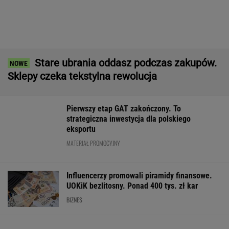
Oszuści wzięli na nią pożyczkę, bank zażądał
spłaty. Jest decyzja sądu
BIZNES
Najlepsze miejsca do
Kupiłeś ten napój?
Meksykański fa
życia dla pokolenia Z.
Lepiej go nie pij. Cała
otworzy się w P
Polskie miasto w
partia znika ze
jeszcze w tym r
czołówce
sklepów
WALUTY I GIEŁDA
EUR
USD
CHF
GBP
WIG