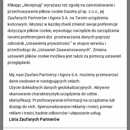
Klikając „Akceptuję” wyrażasz też zgodę na zainstalowanie i
Pełczyńska-Nałęcz o doniesieniach ws.
przechowywanie plików cookie Gazeta.pl sp. z o.o., jej
Hołowni: Ciężko uwierzyć
Zaufanych Partnerów i Agora S.A. na Twoim urządzeniu
końcowym. Możesz w każdej chwili zmienić swoje preferencje
dotyczące plików cookie, wywołując narzędzie do zarządzania
twoimi preferencjami dot. przetwarzania danych poprzez
Znasz się na wypiekach? Nasze pytania i tak
odnośnik „Ustawienia prywatności ” w stopce serwisu i
mogą cię zaskoczyć!
przechodząc do „Ustawień Zaawansowanych”. Zmiana
ustawień plików cookie możliwa jest także za pomocą ustawień
przeglądarki.
To jeden z najczęstszych błędów przed
My, nasi Zaufani Partnerzy i Agora S.A. możemy przetwarzać
zagranicznym wyjazdem. O tym wiele osób
dane osobowe w następujących celach:
zapomina
Użycie dokładnych danych geolokalizacyjnych. Aktywne
MATERIAŁ PROMOCYJNY
skanowanie charakterystyki urządzenia do celów
identyfikacji. Przechowywanie informacji na urządzeniu lub
Płacą absurdalny podatek. Ministerstwo
dostęp do nich. Spersonalizowane reklamy i treści, pomiar
prawa nie zmieni
reklam i treści, badnie odbiorców i ulepszanie usług.
MATERIAŁ PROMOCYJNY
Lista Zaufanych Partnerów