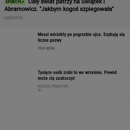
Ten SUV rozdaje karty w klasie premium. To
japoński majstersztyk - moc wbija w fotel, a
wnętrze jak w limuzynie!
MATERIAŁ PROMOCYJNY
Ależ wieści ws. Lewandowskiego. Barcelona
nagle ogłasza
PIŁKA NOŻNA
Sabalenka przerwała milczenie po porażce w