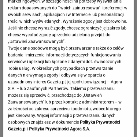
marketingowych, w szczególności na potrzeby wyświetlania
reklam dopasowanych do Twoich zainteresowań i preferencji w
swoich serwisach, aplikacjach i w Internecie lub personalizacji
treści w nich wyświetlanych. Wyrażenie zgody jest dobrowolne.
Jeśli nie chcesz wyrazić zgody, chcesz ograniczyć jej zakres lub
chcesz wycofać zgodę uprzednio udzieloną przejdź do
„Ustawień Zaawansowanych”.
Twoje dane osobowe mogą być przetwarzane także do celów
badania i mierzenia informacji dotyczących funkcjonowania
serwisów i aplikacji lub łączone z danymi dot. świadczonych
Tobie usług. W określonych przypadkach przetwarzanie
danych nie wymaga zgody i odbywa się w oparciu o
uzasadniony interes Gazeta.pl, jej spółki powiązanej – Agora
S.A. – lub Zaufanych Partnerów. Takiemu przetwarzaniu
możesz się sprzeciwić, przechodząc do „Ustawień
Zaawansowanych” lub przez kontakt z administratorem – w
zależności od zakresu sprzeciwu i podmiotu, wobec którego
jest kierowany. Więcej informacji o przetwarzaniu danych
Mandaryna o mamie byłego
osobowych znajdziesz w dokumencie
Polityka Prywatności
męża po ich wielkim powrocie. Tego nie
Gazeta.pl
i
Polityka Prywatności Agora S.A.
ukrywa