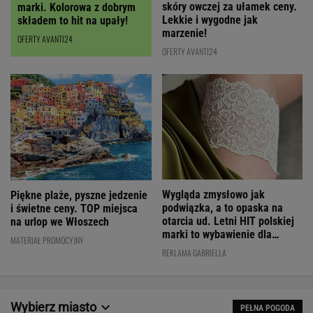
skóry owczej za ułamek ceny.
marki. Kolorowa z dobrym
Lekkie i wygodne jak
składem to hit na upały!
marzenie!
OFERTY AVANTI24
OFERTY AVANTI24
Wygląda zmysłowo jak
Piękne plaże, pyszne jedzenie
podwiązka, a to opaska na
i świetne ceny. TOP miejsca
otarcia ud. Letni HIT polskiej
na urlop we Włoszech
marki to wybawienie dla
MATERIAŁ PROMOCYJNY
kobiet!
REKLAMA GABRIELLA
Wybierz miasto
PEŁNA POGODA