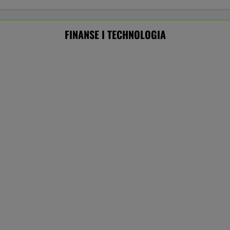
Tak agent zastępuje człowieka.
Programiści wymrą jak dinozaury?
SUBSKRYPCJA
Ten robot nie ma sobie równych. Myje i
odkurza, gdy ty odpoczywasz, a cena?
Doskonała!
REKLAMA IROBOT
Musk: "Za 10 lat pieniądze przestaną być
potrzebne". Co na to ekonomiści?
TECHNOLOGIE