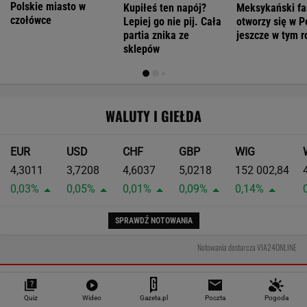
11 lat opóźnienia. Kluczowa niemiecka
inwestycja z problemami
Quiz
Wideo
Gazeta.pl
Poczta
Pogoda