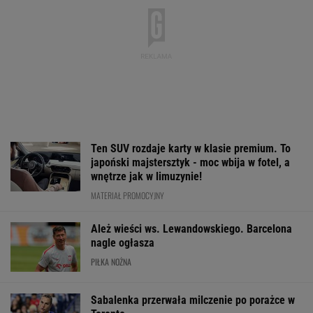
Toronto
TENIS
Będzie wielki hit z udziałem Osaki w Toronto!
Oto ostatnie ćwierćfinalistki
TENIS
Nowa Toyota bZ4X jest dostępna w specjalnej
cenie. Pobierz cennik i sprawdź korzyść!
MATERIAŁ PROMOCYJNY
Jest oficjalne potwierdzenie ws. Nawrockiego.
Nie zrobili tego Komorowski i Duda
KOLARSTWO