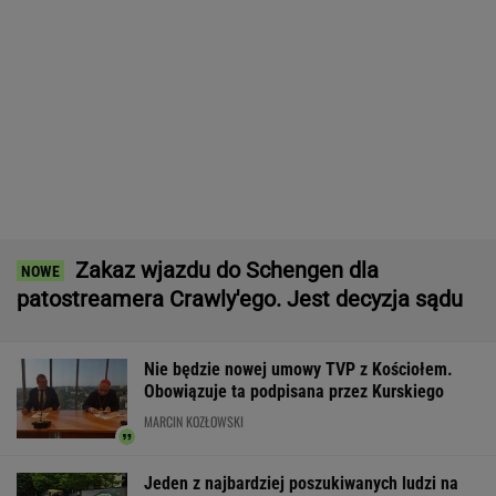
Ślady maltretowania u niemowlęcia.
Wcześniej lekarze ratowali jego brata
34 stopnie, burze i wiatr do 115 km/h. Są
alerty dla 14 województw
Niedźwiedź zginął na drodze z
Zakopanego. Policja apeluje o ostrożność
Ceny ropy zaskakują wzrostami. Chaos