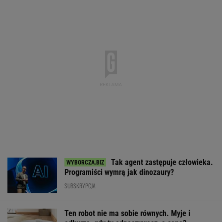
4,3011
3,7208
4,6037
5,0218
152 002,84
0,03%
0,05%
0,01%
0,09%
0,14%
SPRAWDŹ NOTOWANIA
Notowania dostarcza VIA24ONLINE
MOTORYZACJA