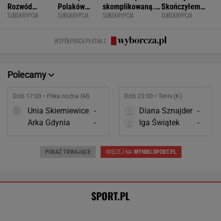
Unia Skierniewice
-
Diana Sznajder
-
Arka Gdynia
-
Iga Świątek
-
POKAŻ TRWAJĄCE
WIĘCEJ NA
WYNIKI.SPORT.PL
SPORT.PL