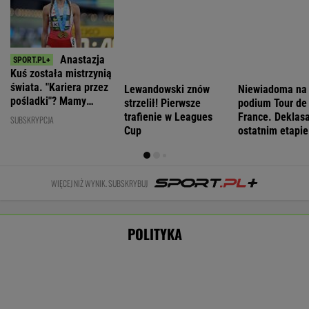
Awantura na
Pełczyńska-
Waldemar
MON
miesięcznicy.
Nałęcz o
Żurek:
zapowiada
Kaczyński o
doniesieniach
Ogrywamy
zmiany w
"wrzaskach
ws. Hołowni:
prezydenta. To
systemie
lumpenproletariatu"
Ciężko
nasz wielki
ostrzegania.
uwierzyć
sukces
"Wyciągają
WIADOMOŚCI
wnioski"