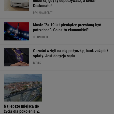
Kierowca Amazona utarł nosa motocyklistom.
Trafił się twardy przeciwnik
Największa zmiana w quattro od lat. Nowe
Audi RS 5 rozdziela moment w zupełnie nowy
sposób
MATERIAŁ PROMOCYJNY