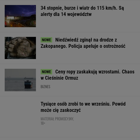
WSPÓŁPRACA PŁATNA Z WYBORCZA.PL
ZROZUM, POZNAJ, ODKRYWAJ
SEKCJA Z SUBSKRYPCJĄ
Jak się zapisać do lekarza w NFZ bez
dzwonienia do przychodni
Mam w d...małe miasteczka - pisał poeta. I
wykrakał.
Anna Czartoryska-Niemczycka: Dla mnie to
nie miejsce na wakacje. To drugi dom
Chaos w PZŁ, walczą dwie frakcje. Sidła
zastawione za rządów PiS