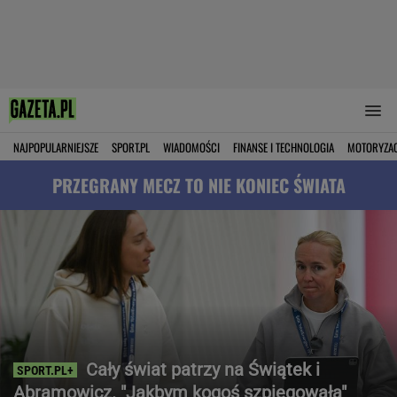
NAJPOPULARNIEJSZE
SPORT.PL
WIADOMOŚCI
FINANSE I TECHNOLOGIA
MOTORYZA
PRZEGRANY MECZ TO NIE KONIEC ŚWIATA
Cały świat patrzy na Świątek i
Abramowicz. "Jakbym kogoś szpiegowała"