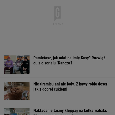
Pamiętasz, jak miał na imię Kusy? Rozwiąż
quiz o serialu "Ranczo"!
Nie tiramisu ani nie lody. Z kawy robię deser
jak z dobrej cukierni
Nakładanie taśmy klejącej na kółka walizki.
Dlaczego jest zalecane?
Republika drastycznie w dół. Flagowy program
stracił 1/3 widzów
WIADOMOŚCI
Jeden z najbardziej poszukiwanych ludzi na