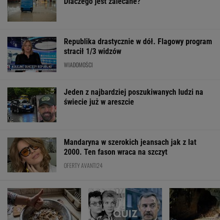
świecie już w areszcie
Mandaryna w szerokich jeansach jak z lat
2000. Ten fason wraca na szczyt
OFERTY AVANTI24
Posyp skórkę
Usunęliśmy jedno
200 metrów wys
ziemniaka sodą.
słowo z tytułów
i podziemny las
Prosty trik pomaga w
polskich filmów.
Jaskinia bije ś
kuchni
Rozwiążesz
rekord
bezbłędnie?