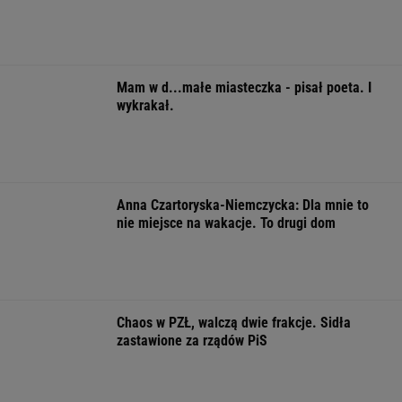
Pierwszy etap GAT zakończony. To
strategiczna inwestycja dla polskiego
eksportu
MATERIAŁ PROMOCYJNY
Influencerzy promowali piramidy finansowe.
UOKiK bezlitosny. Ponad 400 tys. zł kar
BIZNES