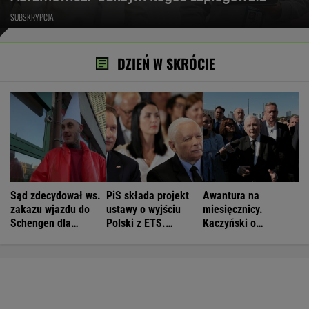
SUBSKRYPCJA
DZIEŃ W SKRÓCIE
Sąd zdecydował ws.
PiS składa projekt
Awantura na
zakazu wjazdu do
ustawy o wyjściu
miesięcznicy.
Schengen dla
Polski z ETS.
Kaczyński o
patostreamera
Czarnek: Blamaż
"wrzaskach
Crawly'ego
Tuska
lumpenproletariatu"