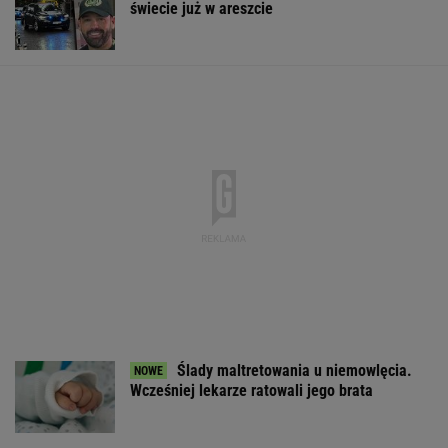
w Cieśninie Ormuz
BIZNES
Tysiące osób zrobi to we wrześniu. Powód
może cię zaskoczyć
MATERIAŁ PROMOCYJNY,
18+
Wielka firma
Niezwykłe zjawisko w
Rozmowa zza g
budowlana ogłasza
Polsce. Ekspert radzi
Zaskakujące
upadłość. Widmo
odłożyć płyty CD i
doniesienia Kre
zwolnień nad
okulary
Putinie
pracownikami