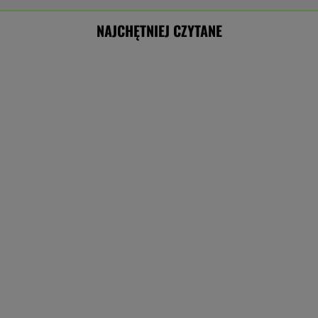
NAJCHĘTNIEJ CZYTANE
Kwaśniewską lubi każdy. Niezależnie od
poglądów
Miss walczy o życie po tragicznym wypadku.