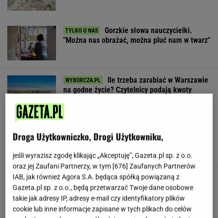
Gorzkie słowa nauczycielki.
"Można nas obrażać, można pluć nam w twarz"
Ile trzeba zarabiać w Warszawie
na godne życie? Czytelnicy podają kwoty
SUBSKRYPCJA
Niedźwiedź zginął na drodze z Zakopanego.
Droga Użytkowniczko, Drogi Użytkowniku,
Policja apeluje o ostrożność
jeśli wyrazisz zgodę klikając „Akceptuję”, Gazeta.pl sp. z o.o.
oraz jej Zaufani Partnerzy, w tym [
676
] Zaufanych Partnerów
IAB, jak również Agora S.A. będąca spółką powiązaną z
Republika drastycznie w dół. Triumfuje
Gazeta.pl sp. z o.o., będą przetwarzać Twoje dane osobowe
konkurencja
takie jak adresy IP, adresy e-mail czy identyfikatory plików
cookie lub inne informacje zapisane w tych plikach do celów