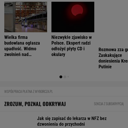
FINANSE I TECHNOLOGIA
Stare ubrania oddasz podczas zakupów.
Sklepy czeka tekstylna rewolucja