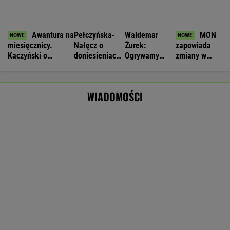
Zakaz wjazdu do Schengen dla
patostreamera Crawly'ego. Jest decyzja sądu
Nie będzie nowej umowy TVP z Kościołem.
Obowiązuje ta podpisana przez Kurskiego
MARCIN KOZŁOWSKI
Jeden z najbardziej poszukiwanych ludzi na
świecie już w areszcie